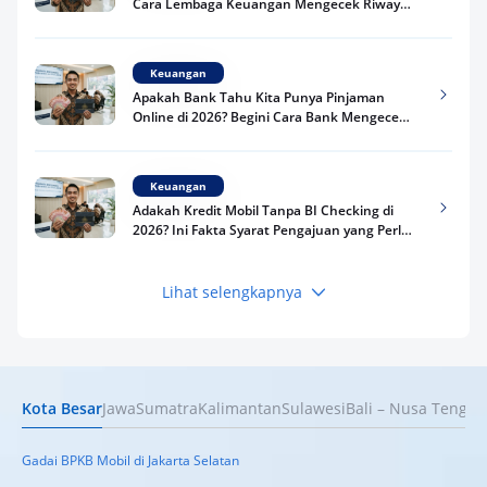
Cara Lembaga Keuangan Mengecek Riwayat
Kredit Kamu di 2026
Keuangan
Apakah Bank Tahu Kita Punya Pinjaman
Online di 2026? Begini Cara Bank Mengecek
Riwayat Pinjaman Kamu
Keuangan
Adakah Kredit Mobil Tanpa BI Checking di
2026? Ini Fakta Syarat Pengajuan yang Perlu
Kamu Tahu
Lihat selengkapnya
Keuangan
Pinjaman Apa Tanpa BI Checking di 2026? Ini
Pilihan Dana Cepat yang Tetap Aman dan
Terpercaya
Kota Besar
Jawa
Sumatra
Kalimantan
Sulawesi
Bali – Nusa Tengga
Keuangan
Telat Bayar Pinjol 2 Hari, Apakah Langsung
Masuk BI Checking? Simak Peraturan
Gadai BPKB Mobil di Jakarta Selatan
Terbarunya di 2026