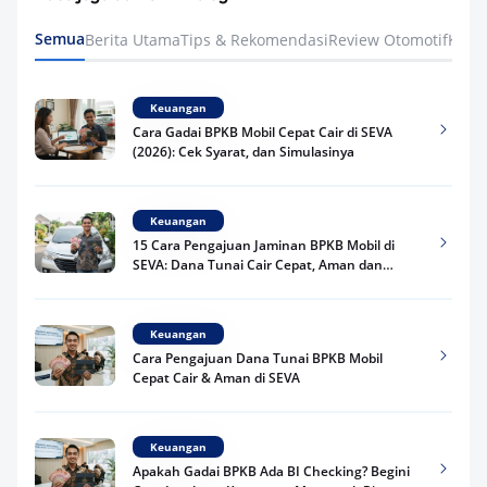
Semua
Berita Utama
Tips & Rekomendasi
Review Otomotif
Keua
Keuangan
Cara Gadai BPKB Mobil Cepat Cair di SEVA
(2026): Cek Syarat, dan Simulasinya
Keuangan
15 Cara Pengajuan Jaminan BPKB Mobil di
SEVA: Dana Tunai Cair Cepat, Aman dan
Praktis
Keuangan
Cara Pengajuan Dana Tunai BPKB Mobil
Cepat Cair & Aman di SEVA
Keuangan
Apakah Gadai BPKB Ada BI Checking? Begini