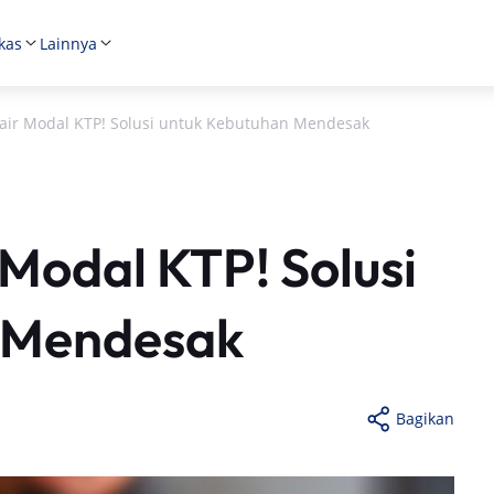
kas
Lainnya
Cair Modal KTP! Solusi untuk Kebutuhan Mendesak
 Modal KTP! Solusi
 Mendesak
Bagikan