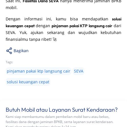
Saat ini,
hanya menerima jaminan BPKB
Fasilitas Dana SEVA
mobil.
Dengan informasi ini, kamu bisa mendapatkan
solusi
dengan
dari
keuangan cepat
pinjaman pakai KTP langsung cair
SEVA. Yuk, ajukan sekarang dan wujudkan kebutuhan
finansialmu tanpa ribet! 🚀
Bagikan
Tags:
pinjaman pakai ktp langsung cair
SEVA
solusi keuangan cepat
Butuh Mobil atau Layanan Surat Kendaraan?
Kami siap membantumu dalam pembelian mobil baru atau bekas,
fasilitas dana dengan jaminan BPKB, serta layanan surat kendaraan.
Kami akan menghubungimu dalam 1x24 jam.