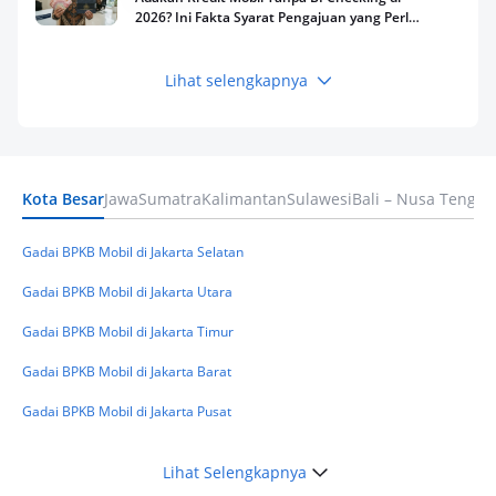
2026? Ini Fakta Syarat Pengajuan yang Perlu
Kamu Tahu
Lihat selengkapnya
Keuangan
Pinjaman Apa Tanpa BI Checking di 2026? Ini
Pilihan Dana Cepat yang Tetap Aman dan
Terpercaya
Kota Besar
Jawa
Sumatra
Kalimantan
Sulawesi
Bali – Nusa Tengga
Keuangan
Telat Bayar Pinjol 2 Hari, Apakah Langsung
Masuk BI Checking? Simak Peraturan
Gadai BPKB Mobil di Jakarta Selatan
Terbarunya di 2026
Gadai BPKB Mobil di Jakarta Utara
Gadai BPKB Mobil di Jakarta Timur
Gadai BPKB Mobil di Jakarta Barat
Gadai BPKB Mobil di Jakarta Pusat
Lihat Selengkapnya