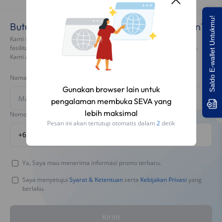
Saldo E-wallet Untukmu!
Butuh Mobil atau Layanan Surat Kendaraan?
Kami siap membantumu dalam pembelian mobil baru atau bekas,
fasilitas dana dengan jaminan BPKB, serta layanan surat kendaraan.
Kami akan menghubungimu dalam 1x24 jam.
Nama Lengkap
Gunakan browser lain untuk
pengalaman membuka SEVA yang
lebih maksimal
Nomor Handphone
Pesan ini akan tertutup otomatis dalam
2
detik
+62
Ya, Saya mau menerima informasi promo terbaru.
Saya menyetujui
Syarat & Ketentuan
serta
Kebijakan Privasi
yang
berlaku.
Kirim