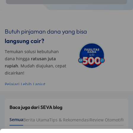
Butuh pinjaman dana yang bisa
langsung cair?
Temukan solusi kebutuhan
dana hingga
ratusan juta
rupiah
. Mudah diajukan, cepat
dicairkan!
Pelajari Lebih Lanjut
Baca juga dari SEVA blog
Semua
Berita Utama
Tips & Rekomendasi
Review Otomotif
Keua