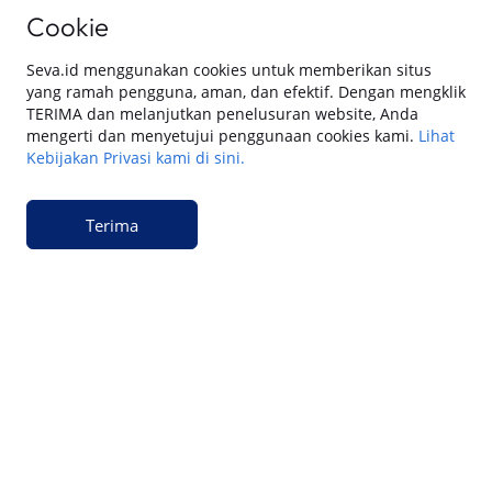
Cookie
Keuangan
Cara Gadai BPKB Mobil Cepat Cair di SEVA
(2026): Cek Syarat, dan Simulasinya
Seva.id menggunakan cookies untuk memberikan situs
yang ramah pengguna, aman, dan efektif. Dengan mengklik
TERIMA dan melanjutkan penelusuran website, Anda
mengerti dan menyetujui penggunaan cookies kami.
Lihat
Keuangan
Kebijakan Privasi kami di sini.
15 Cara Pengajuan Jaminan BPKB Mobil di
SEVA: Dana Tunai Cair Cepat, Aman dan
Praktis
Terima
Keuangan
Cara Pengajuan Dana Tunai BPKB Mobil
Cepat Cair & Aman di SEVA
Keuangan
Apakah Gadai BPKB Ada BI Checking? Begini
Cara Lembaga Keuangan Mengecek Riwayat
Kredit Kamu di 2026
Keuangan