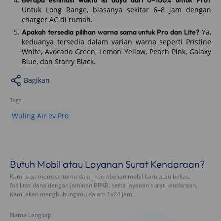
Berapa estimasi waktu isi daya dari 0–100% untuk Pro?
Untuk Long Range, biasanya sekitar 6–8 jam dengan
charger AC di rumah.
Ya,
Apakah tersedia pilihan warna sama untuk Pro dan Lite?
keduanya tersedia dalam varian warna seperti Pristine
White, Avocado Green, Lemon Yellow, Peach Pink, Galaxy
Blue, dan Starry Black.
Bagikan
Tags:
Wuling Air ev Pro
Butuh Mobil atau Layanan Surat Kendaraan?
Kami siap membantumu dalam pembelian mobil baru atau bekas,
fasilitas dana dengan jaminan BPKB, serta layanan surat kendaraan.
Kami akan menghubungimu dalam 1x24 jam.
Nama Lengkap