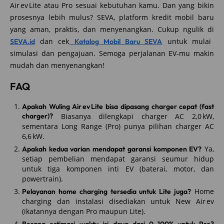
Air ev Lite atau Pro sesuai kebutuhan kamu. Dan yang bikin
prosesnya lebih mulus? SEVA, platform kredit mobil baru
yang aman, praktis, dan menyenangkan. Cukup ngulik di
dan cek
untuk mulai
SEVA.id
Katalog Mobil Baru SEVA
simulasi dan pengajuan. Semoga perjalanan EV-mu makin
mudah dan menyenangkan!
FAQ
Apakah Wuling Air ev Lite bisa dipasang charger cepat (fast
charger)?
Biasanya dilengkapi charger AC 2,0 kW,
sementara Long Range (Pro) punya pilihan charger AC
6,6 kW.
Ya,
Apakah kedua varian mendapat garansi komponen EV?
setiap pembelian mendapat garansi seumur hidup
untuk tiga komponen inti EV (baterai, motor, dan
powertrain).
Home
Pelayanan home charging tersedia untuk Lite juga?
charging dan instalasi disediakan untuk New Air ev
(ikatannya dengan Pro maupun Lite).