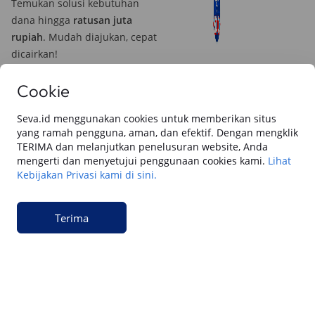
Temukan solusi kebutuhan
dana hingga
ratusan juta
rupiah
. Mudah diajukan, cepat
dicairkan!
Pelajari Lebih Lanjut
Cookie
Seva.id menggunakan cookies untuk memberikan situs
yang ramah pengguna, aman, dan efektif. Dengan mengklik
Baca juga dari SEVA blog
TERIMA dan melanjutkan penelusuran website, Anda
mengerti dan menyetujui penggunaan cookies kami.
Lihat
Semua
Berita Utama
Tips & Rekomendasi
Review Otomotif
Keua
Kebijakan Privasi kami di sini.
Keuangan
Terima
Cara Gadai BPKB Mobil Cepat Cair di SEVA
(2026): Cek Syarat, dan Simulasinya
Keuangan
15 Cara Pengajuan Jaminan BPKB Mobil di
SEVA: Dana Tunai Cair Cepat, Aman dan