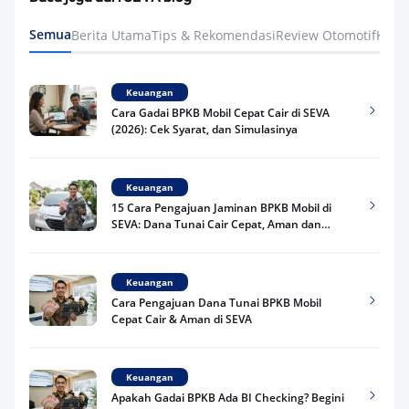
Semua
Berita Utama
Tips & Rekomendasi
Review Otomotif
Keua
Keuangan
Cara Gadai BPKB Mobil Cepat Cair di SEVA
(2026): Cek Syarat, dan Simulasinya
Keuangan
15 Cara Pengajuan Jaminan BPKB Mobil di
SEVA: Dana Tunai Cair Cepat, Aman dan
Praktis
Keuangan
Cara Pengajuan Dana Tunai BPKB Mobil
Cepat Cair & Aman di SEVA
Keuangan
Apakah Gadai BPKB Ada BI Checking? Begini