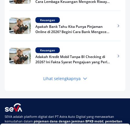
Cara Lembaga Keuangan Mengecek Riwayat
Kredit Kamu di 2026
Keuangan
Apakah Bank Tahu Kita Punya Pinjaman
Online di 2026? Begini Cara Bank Mengecek
Riwayat Pinjaman Kamu
Keuangan
Adakah Kredit Mobil Tanpa BI Checking di
2026? Ini Fakta Syarat Pengajuan yang Perlu
Kamu Tahu
Lihat selengkapnya
Keuangan
Pinjaman Apa Tanpa BI Checking di 2026? Ini
Pilihan Dana Cepat yang Tetap Aman dan
Terpercaya
Keuangan
SEVA adalah platform digital dari PT Astra Auto Digital yang menawarkan
Telat Bayar Pinjol 2 Hari, Apakah Langsung
kemudahan dalam
pinjaman dana dengan jaminan BPKB mobil
,
pembelian
Masuk BI Checking? Simak Peraturan
mobil baru
, dan
pembelian mobil bekas berkualitas.
Terbarunya di 2026