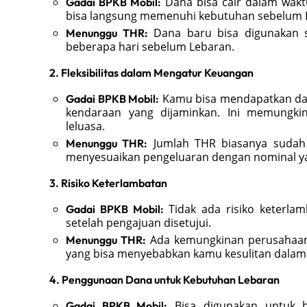
Dana bisa cair dalam waktu
Gadai BPKB Mobil:
bisa langsung memenuhi kebutuhan sebelum 
Dana baru bisa digunakan s
Menunggu THR:
beberapa hari sebelum Lebaran.
2. Fleksibilitas dalam Mengatur Keuangan
Kamu bisa mendapatkan dana
Gadai BPKB Mobil:
kendaraan yang dijaminkan. Ini memungki
leluasa.
Jumlah THR biasanya sudah 
Menunggu THR:
menyesuaikan pengeluaran dengan nominal ya
3. Risiko Keterlambatan
Tidak ada risiko keterlam
Gadai BPKB Mobil:
setelah pengajuan disetujui.
Ada kemungkinan perusahaan 
Menunggu THR:
yang bisa menyebabkan kamu kesulitan dalam
4. Penggunaan Dana untuk Kebutuhan Lebaran
Bisa digunakan untuk be
Gadai BPKB Mobil: