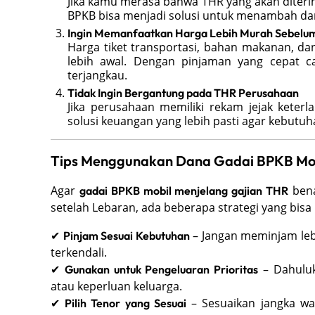
Jika kamu merasa bahwa THR yang akan diter
BPKB bisa menjadi solusi untuk menambah da
Ingin Memanfaatkan Harga Lebih Murah Sebelu
Harga tiket transportasi, bahan makanan, dan 
lebih awal. Dengan pinjaman yang cepat ca
terjangkau.
Tidak Ingin Bergantung pada THR Perusahaan
Jika perusahaan memiliki rekam jejak kete
solusi keuangan yang lebih pasti agar kebutuh
Tips Menggunakan Dana Gadai BPKB Mob
Agar
bena
gadai BPKB mobil menjelang gajian THR
setelah Lebaran, ada beberapa strategi yang bisa
✔
– Jangan meminjam lebi
Pinjam Sesuai Kebutuhan
terkendali.
✔
– Dahuluk
Gunakan untuk Pengeluaran Prioritas
atau keperluan keluarga.
✔
– Sesuaikan jangka w
Pilih Tenor yang Sesuai