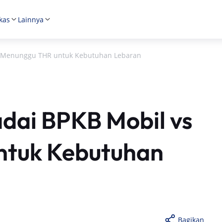
kas
Lainnya
s Menunggu THR untuk Kebutuhan Lebaran
dai BPKB Mobil vs
ntuk Kebutuhan
Bagikan