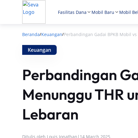
Fasilitas Dana
Mobil Baru
Mobil Be
Beranda
Keuangan
Perbandingan Gadai BPKB Mobil v
/
/
Keuangan
Perbandingan Ga
Menunggu THR u
Lebaran
Ditulis oleh
Louis Jonathan
|
14 March 2025