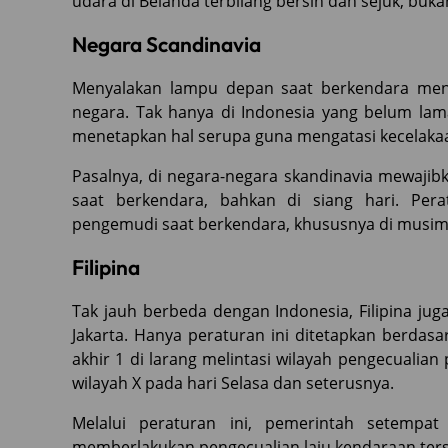
udara di Belanda terbilang bersih dan sejuk, buka
Negara Scandinavia
Menyalakan lampu depan saat berkendara menj
negara. Tak hanya di Indonesia yang belum lama
menetapkan hal serupa guna mengatasi kecelaka
Pasalnya, di negara-negara skandinavia mewaji
saat berkendara, bahkan di siang hari. Perat
pengemudi saat berkendara, khususnya di musim 
Filipina
Tak jauh berbeda dengan Indonesia, Filipina ju
Jakarta. Hanya peraturan ini ditetapkan berdas
akhir 1 di larang melintasi wilayah pengecualian
wilayah X pada hari Selasa dan seterusnya.
Melalui peraturan ini, pemerintah setempa
memberlakukan pengecualian laju kendaraan ter