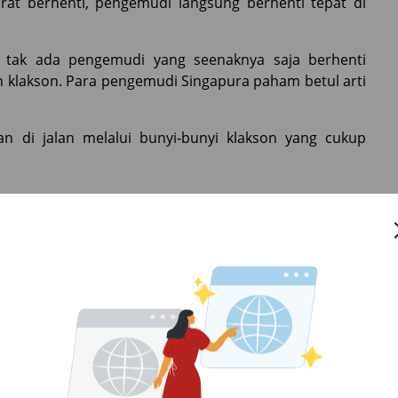
rat berhenti, pengemudi langsung berhenti tepat di
, tak ada pengemudi yang seenaknya saja berhenti
klakson. Para pengemudi Singapura paham betul arti
an di jalan melalui bunyi-bunyi klakson yang cukup
n terkemuka di dunia, Jepang juga diketahui sebagai
turan. Hal itu lantaran peraturan lalu lintas yang
IM. Untuk membuat SIM, Jepang menerapkan peraturan
 ada ujian tertulis dan praktik. Bedanya, kalau saat
ya materai sekitar 1.650 Yen (185.000) dan biaya
.
At least
, dengan biaya seperti itu, pembuatan SIM di