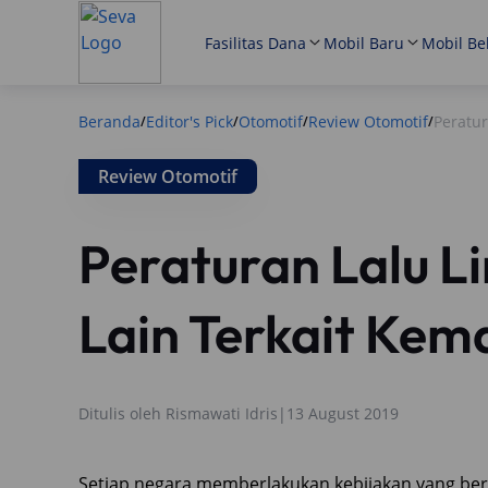
Fasilitas Dana
Mobil Baru
Mobil Be
Beranda
Editor's Pick
Otomotif
Review Otomotif
Peratur
/
/
/
/
Review Otomotif
Peraturan Lalu L
Lain Terkait Kem
Ditulis oleh
Rismawati Idris
|
13 August 2019
Setiap negara memberlakukan kebijakan yang ber