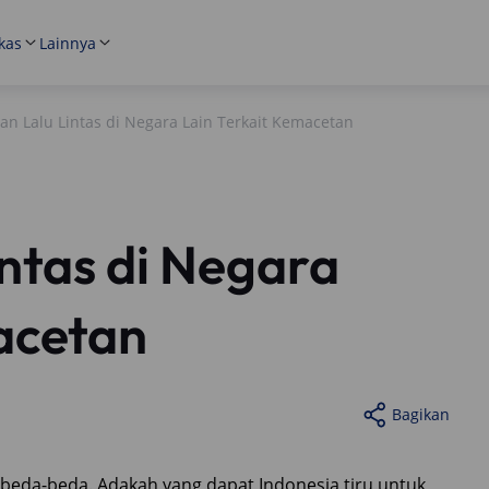
kas
Lainnya
an Lalu Lintas di Negara Lain Terkait Kemacetan
intas di Negara
acetan
Bagikan
beda-beda. Adakah yang dapat Indonesia tiru untuk