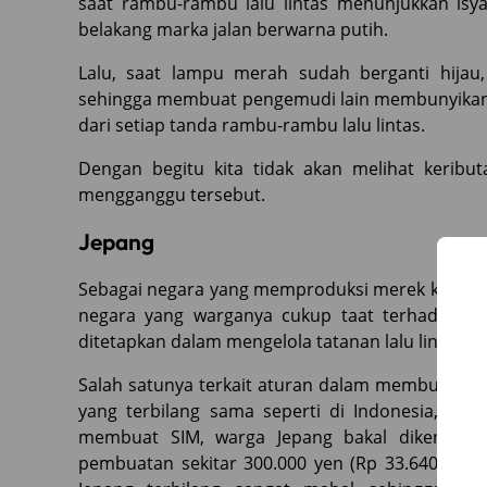
saat rambu-rambu lalu lintas menunjukkan isya
belakang marka jalan berwarna putih.
Lalu, saat lampu merah sudah berganti hijau
sehingga membuat pengemudi lain membunyikan 
dari setiap tanda rambu-rambu lalu lintas.
Dengan begitu kita tidak akan melihat keribut
mengganggu tersebut.
Jepang
Sebagai negara yang memproduksi merek kendaraa
negara yang warganya cukup taat terhadap pera
ditetapkan dalam mengelola tatanan lalu lintas.
Salah satunya terkait aturan dalam membuat S
yang terbilang sama seperti di Indonesia, yaitu
membuat SIM, warga Jepang bakal dikenai bia
pembuatan sekitar 300.000 yen (Rp 33.640.000)