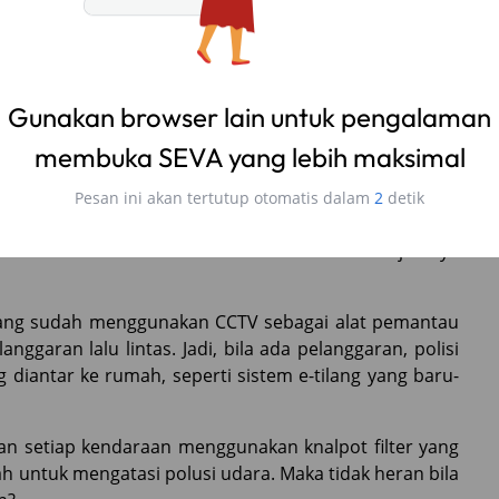
embuat masyarakat setempat enggan mengendarai
egara yang menerapkan peraturan lalu lintas dengan
lah aturan berkendara yang terbilang tegas, terlebih
aman atau jarak aman berkendara sekitar 2 meter dari
emerintah Belanda berusaha meminimalisasi terjadinya
a yang sudah menggunakan CCTV sebagai alat pemantau
garan lalu lintas. Jadi, bila ada pelanggaran, polisi
iantar ke rumah, seperti sistem e-tilang yang baru-
an setiap kendaraan menggunakan knalpot filter yang
h untuk mengatasi polusi udara. Maka tidak heran bila