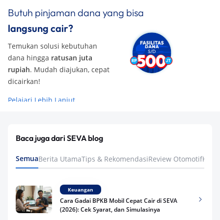
Butuh pinjaman dana yang bisa
langsung cair?
Temukan solusi kebutuhan
dana hingga
ratusan juta
rupiah
. Mudah diajukan, cepat
dicairkan!
Pelajari Lebih Lanjut
Baca juga dari SEVA blog
Semua
Berita Utama
Tips & Rekomendasi
Review Otomotif
Keua
Keuangan
Cara Gadai BPKB Mobil Cepat Cair di SEVA
(2026): Cek Syarat, dan Simulasinya