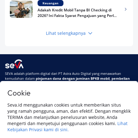
Keuangan
Adakah Kredit Mobil Tanpa BI Checking di
2026? Ini Fakta Syarat Pengajuan yang Perlu
Kamu Tahu
Lihat selengkapnya
Keuangan
Pinjaman Apa Tanpa BI Checking di 2026? Ini
Pilihan Dana Cepat yang Tetap Aman dan
Terpercaya
Keuangan
SEVA adalah platform digital dari PT Astra Auto Digital yang menawarkan
Telat Bayar Pinjol 2 Hari, Apakah Langsung
kemudahan dalam
pinjaman dana dengan jaminan BPKB mobil
,
pembelian
Masuk BI Checking? Simak Peraturan
mobil baru
, dan
pembelian mobil bekas berkualitas.
Terbarunya di 2026
Cookie
Di SEVA, BPKB mobilmu #BisaJadiDuit
Tentang SEVA
Syarat & Ketentuan
Seva.id menggunakan cookies untuk memberikan situs
Pemberitahuan Privasi
Hubungi Kami
yang ramah pengguna, aman, dan efektif. Dengan mengklik
TERIMA dan melanjutkan penelusuran website, Anda
mengerti dan menyetujui penggunaan cookies kami.
Lihat
Kebijakan Privasi kami di sini.
Website ini dikelola oleh PT Cipta Sedaya Digital Indonesia (CSDI), organisasi