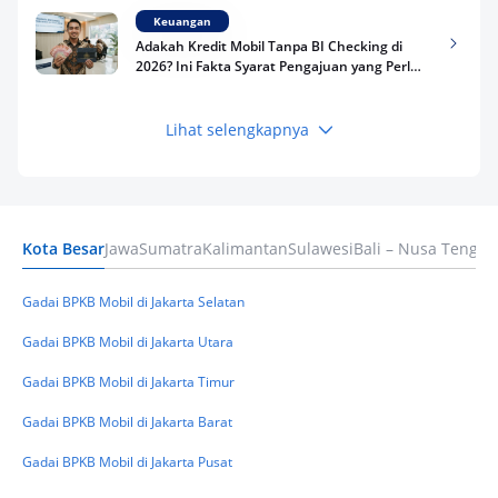
Keuangan
Adakah Kredit Mobil Tanpa BI Checking di
2026? Ini Fakta Syarat Pengajuan yang Perlu
Kamu Tahu
Lihat selengkapnya
Keuangan
Pinjaman Apa Tanpa BI Checking di 2026? Ini
Pilihan Dana Cepat yang Tetap Aman dan
Terpercaya
Kota Besar
Jawa
Sumatra
Kalimantan
Sulawesi
Bali – Nusa Tengga
Keuangan
Telat Bayar Pinjol 2 Hari, Apakah Langsung
Masuk BI Checking? Simak Peraturan
Gadai BPKB Mobil di Jakarta Selatan
Terbarunya di 2026
Gadai BPKB Mobil di Jakarta Utara
Gadai BPKB Mobil di Jakarta Timur
Gadai BPKB Mobil di Jakarta Barat
Gadai BPKB Mobil di Jakarta Pusat