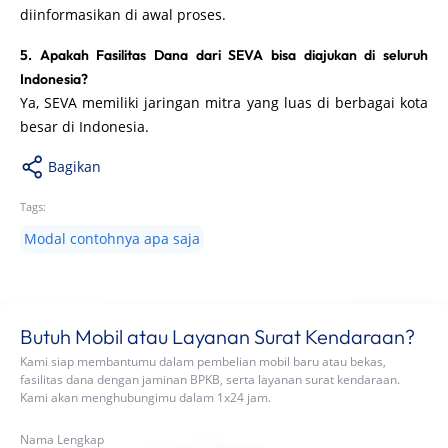
diinformasikan di awal proses.
5. Apakah Fasilitas Dana dari SEVA bisa diajukan di seluruh
Indonesia?
Ya, SEVA memiliki jaringan mitra yang luas di berbagai kota
besar di Indonesia.
Bagikan
Tags:
Modal contohnya apa saja
Butuh Mobil atau Layanan Surat Kendaraan?
Kami siap membantumu dalam pembelian mobil baru atau bekas,
fasilitas dana dengan jaminan BPKB, serta layanan surat kendaraan.
Kami akan menghubungimu dalam 1x24 jam.
Nama Lengkap