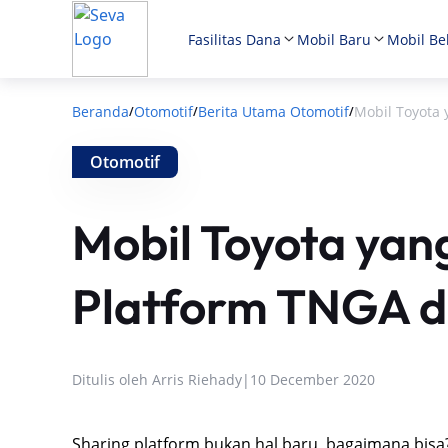
Fasilitas Dana
Mobil Baru
Mobil Be
Beranda
Otomotif
Berita Utama Otomotif
Mobil Toyota
/
/
/
Otomotif
Mobil Toyota ya
Platform TNGA di
Ditulis oleh
Arris Riehady
|
10 December 2020
Sharing platform bukan hal baru, bagaimana bis