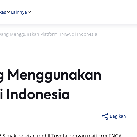
kas
Lainnya
 yang Menggunakan Platform TNGA di Indonesia
ng Menggunakan
 Indonesia
Bagikan
a? Simak deretan mobil Toyota dengan platform TNGA