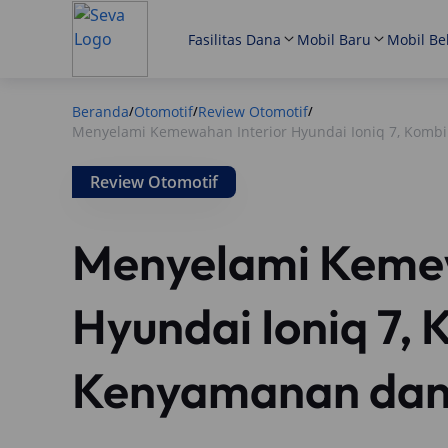
Fasilitas Dana
Mobil Baru
Mobil Be
Beranda
Otomotif
Review Otomotif
/
/
/
Menyelami Kemewahan Interior Hyundai Ioniq 7, Komb
Review Otomotif
Menyelami Kemew
Hyundai Ioniq 7,
Kenyamanan dan 