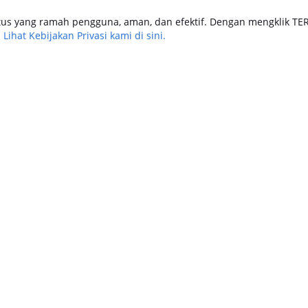
us yang ramah pengguna, aman, dan efektif. Dengan mengklik TE
tomotif
Keuangan
Travel & Lifestyle
.
Lihat Kebijakan Privasi kami di sini.
Keuangan
6
4 August 2026
engajuan Jaminan BPKB
Cara Pengajuan Dana Tunai BPKB
EVA: Dana Tunai Cair
Mobil Cepat Cair & Aman di SEVA
an dan Praktis