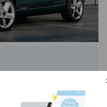
omis
sentuhan mewah dan ergonomis. Material berkualitas