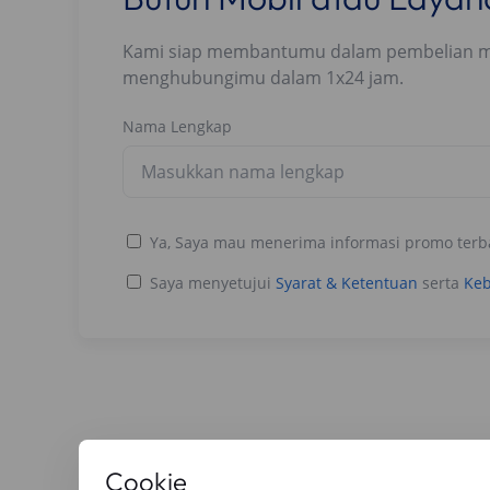
Kami siap membantumu dalam pembelian mobi
menghubungimu dalam 1x24 jam.
Nama Lengkap
Ya, Saya mau menerima informasi promo terb
Saya menyetujui
Syarat & Ketentuan
serta
Keb
Baca Artikel Lainnya
Cookie