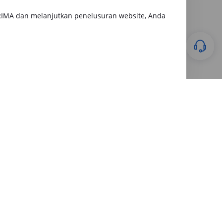
RIMA dan melanjutkan penelusuran website, Anda
Keuangan
28 July 2026
Apakah Gadai BPKB Ada BI
Checking? Begini Cara Lembaga
Keuangan Mengecek Riwayat