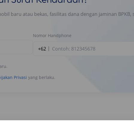
l baru atau bekas, fasilitas dana dengan jaminan BPKB, s
Nomor Handphone
+62
aru.
ijakan Privasi
yang berlaku.