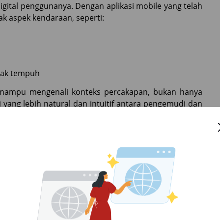
ital penggunanya. Dengan aplikasi mobile yang telah
 aspek kendaraan, seperti:
arak tempuh
ini mampu mengenali konteks percakapan, bukan hanya
 yang lebih natural dan intuitif antara pengemudi dan
lindungan Maksimal
berhenti di fitur bantuan mengemudi, tetapi juga
ih cerdas. Kamera 360 derajat dengan deteksi objek
rak, dan notifikasi langsung ke smartphone pengguna
lini produk Wuling.
alkan risiko kehilangan kendaraan serta memberikan