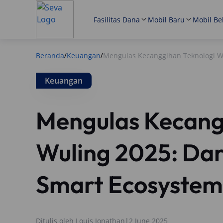
Fasilitas Dana
Mobil Baru
Mobil Be
Beranda
Keuangan
Mengulas Kecanggihan Teknologi W
/
/
Keuangan
Mengulas Kecang
Wuling 2025: Da
Smart Ecosystem
Ditulis oleh
Louis Jonathan
|
2 June 2025