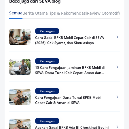
Baca juga dari SEVA blog
Semua
Berita Utama
Tips & Rekomendasi
Review Otomotif
Keua
Keuangan
Cara Gadai BPKB Mobil Cepat Cair di SEVA
(2026): Cek Syarat, dan Simulasinya
Keuangan
15 Cara Pengajuan Jaminan BPKB Mobil di
SEVA: Dana Tunai Cair Cepat, Aman dan
Praktis
Keuangan
Cara Pengajuan Dana Tunai BPKB Mobil
Cepat Cair & Aman di SEVA
Keuangan
Apakah Gadai BPKB Ada BI Checking? Begini