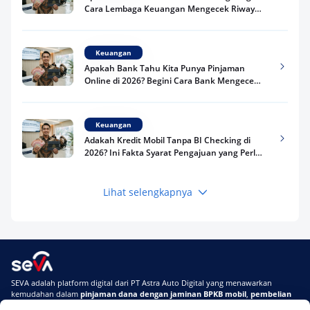
Cara Lembaga Keuangan Mengecek Riwayat
Kredit Kamu di 2026
Keuangan
Apakah Bank Tahu Kita Punya Pinjaman
Online di 2026? Begini Cara Bank Mengecek
Riwayat Pinjaman Kamu
Keuangan
Adakah Kredit Mobil Tanpa BI Checking di
2026? Ini Fakta Syarat Pengajuan yang Perlu
Kamu Tahu
Lihat selengkapnya
Keuangan
Pinjaman Apa Tanpa BI Checking di 2026? Ini
Pilihan Dana Cepat yang Tetap Aman dan
Terpercaya
Keuangan
SEVA adalah platform digital dari PT Astra Auto Digital yang menawarkan
Telat Bayar Pinjol 2 Hari, Apakah Langsung
kemudahan dalam
pinjaman dana dengan jaminan BPKB mobil
,
pembelian
Masuk BI Checking? Simak Peraturan
mobil baru
, dan
pembelian mobil bekas berkualitas.
Terbarunya di 2026