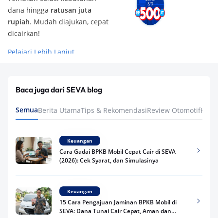
dana hingga
ratusan juta
rupiah
. Mudah diajukan, cepat
dicairkan!
Pelajari Lebih Lanjut
Baca juga dari SEVA blog
Semua
Berita Utama
Tips & Rekomendasi
Review Otomotif
Keua
Keuangan
Cara Gadai BPKB Mobil Cepat Cair di SEVA
(2026): Cek Syarat, dan Simulasinya
Keuangan
15 Cara Pengajuan Jaminan BPKB Mobil di
SEVA: Dana Tunai Cair Cepat, Aman dan