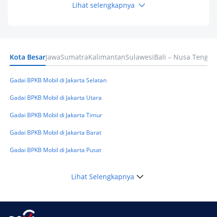
Lihat selengkapnya
Keuangan
Pinjaman Apa Tanpa BI Checking di 2026? Ini
Pilihan Dana Cepat yang Tetap Aman dan
Terpercaya
Kota Besar
Jawa
Sumatra
Kalimantan
Sulawesi
Bali – Nusa Tengga
Keuangan
Telat Bayar Pinjol 2 Hari, Apakah Langsung
Masuk BI Checking? Simak Peraturan
Gadai BPKB Mobil di Jakarta Selatan
Terbarunya di 2026
Gadai BPKB Mobil di Jakarta Utara
Gadai BPKB Mobil di Jakarta Timur
Gadai BPKB Mobil di Jakarta Barat
Gadai BPKB Mobil di Jakarta Pusat
Lihat Selengkapnya