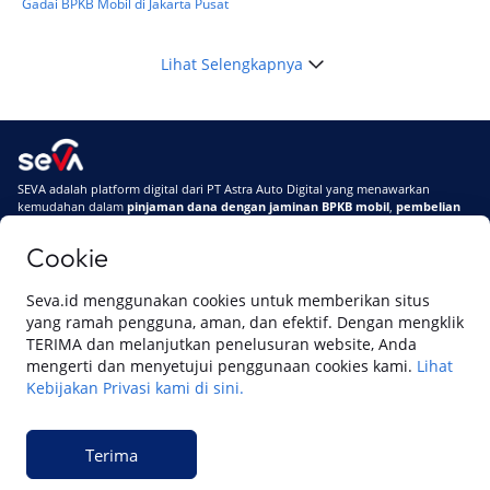
Gadai BPKB Mobil di Jakarta Pusat
Lihat Selengkapnya
SEVA adalah platform digital dari PT Astra Auto Digital yang menawarkan
kemudahan dalam
pinjaman dana dengan jaminan BPKB mobil
,
pembelian
mobil baru
, dan
pembelian mobil bekas berkualitas.
Cookie
Di SEVA, BPKB mobilmu #BisaJadiDuit
Tentang SEVA
Syarat & Ketentuan
Seva.id menggunakan cookies untuk memberikan situs
Pemberitahuan Privasi
Hubungi Kami
yang ramah pengguna, aman, dan efektif. Dengan mengklik
TERIMA dan melanjutkan penelusuran website, Anda
mengerti dan menyetujui penggunaan cookies kami.
Lihat
Kebijakan Privasi kami di sini.
Website ini dikelola oleh PT Cipta Sedaya Digital Indonesia (CSDI), organisasi
yang tersertifikasi ISO/IEC 27001:2022.
Terima
© 2023 Copyright SEVA