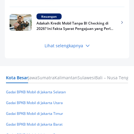
Riwayat Pinjaman Kamu
Keuangan
Adakah Kredit Mobil Tanpa BI Checking di
2026? Ini Fakta Syarat Pengajuan yang Perlu
Kamu Tahu
Lihat selengkapnya
Keuangan
Pinjaman Apa Tanpa BI Checking di 2026? Ini
Pilihan Dana Cepat yang Tetap Aman dan
Terpercaya
Kota Besar
Jawa
Sumatra
Kalimantan
Sulawesi
Bali – Nusa Tengga
Keuangan
Telat Bayar Pinjol 2 Hari, Apakah Langsung
Masuk BI Checking? Simak Peraturan
Gadai BPKB Mobil di Jakarta Selatan
Terbarunya di 2026
Gadai BPKB Mobil di Jakarta Utara
Gadai BPKB Mobil di Jakarta Timur
Gadai BPKB Mobil di Jakarta Barat