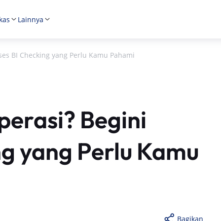
kas
Lainnya
oses BI Checking yang Perlu Kamu Pahami
perasi? Begini
ng yang Perlu Kamu
Bagikan