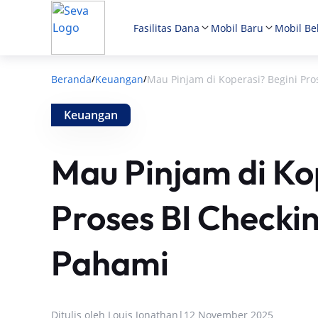
Fasilitas Dana
Mobil Baru
Mobil Be
Beranda
Keuangan
Mau Pinjam di Koperasi? Begini Pr
/
/
Keuangan
Mau Pinjam di Ko
Proses BI Checki
Pahami
Ditulis oleh
Louis Jonathan
|
12 November 2025