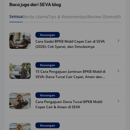
Baca juga dari SEVA blog
Semua
Berita Utama
Tips & Rekomendasi
Review Otomotif
Keua
Keuangan
Cara Gadai BPKB Mobil Cepat Cair di SEVA
(2026): Cek Syarat, dan Simulasinya
Keuangan
15 Cara Pengajuan Jaminan BPKB Mobil di
SEVA: Dana Tunai Cair Cepat, Aman dan
Praktis
Keuangan
Cara Pengajuan Dana Tunai BPKB Mobil
Cepat Cair & Aman di SEVA
Keuangan