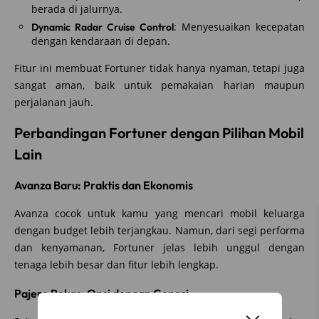
berada di jalurnya.
: Menyesuaikan kecepatan
Dynamic Radar Cruise Control
dengan kendaraan di depan.
Fitur ini membuat Fortuner tidak hanya nyaman, tetapi juga
sangat aman, baik untuk pemakaian harian maupun
perjalanan jauh.
Perbandingan Fortuner dengan Pilihan Mobil
Lain
Avanza Baru: Praktis dan Ekonomis
Avanza cocok untuk kamu yang mencari mobil keluarga
dengan budget lebih terjangkau. Namun, dari segi performa
dan kenyamanan, Fortuner jelas lebih unggul dengan
tenaga lebih besar dan fitur lebih lengkap.
Pajero Bekas: Opsi dengan Gengsi