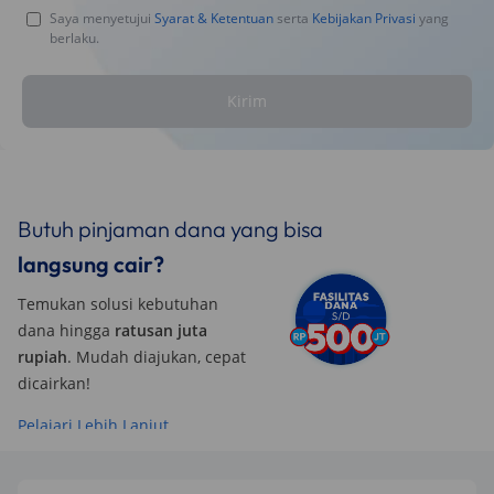
Saya menyetujui
Syarat & Ketentuan
serta
Kebijakan Privasi
yang
berlaku.
Kirim
Butuh pinjaman dana yang bisa
langsung cair?
Temukan solusi kebutuhan
dana hingga
ratusan juta
rupiah
. Mudah diajukan, cepat
dicairkan!
Pelajari Lebih Lanjut