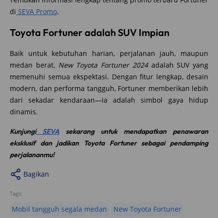
di
SEVA Promo
.
Toyota Fortuner adalah SUV Impian
Baik untuk kebutuhan harian, perjalanan jauh, maupun
medan berat,
New Toyota Fortuner 2024
adalah SUV yang
memenuhi semua ekspektasi. Dengan fitur lengkap, desain
modern, dan performa tangguh, Fortuner memberikan lebih
dari sekadar kendaraan—ia adalah simbol gaya hidup
dinamis.
Kunjungi
SEVA
sekarang untuk mendapatkan penawaran
eksklusif dan jadikan Toyota Fortuner sebagai pendamping
perjalananmu!
Bagikan
Tags:
Mobil tangguh segala medan
New Toyota Fortuner