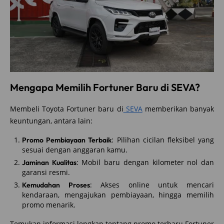
Mengapa Memilih Fortuner Baru di SEVA?
Membeli Toyota Fortuner baru di
SEVA
memberikan banyak
keuntungan, antara lain:
: Pilihan cicilan fleksibel yang
Promo Pembiayaan Terbaik
sesuai dengan anggaran kamu.
: Mobil baru dengan kilometer nol dan
Jaminan Kualitas
garansi resmi.
: Akses online untuk mencari
Kemudahan Proses
kendaraan, mengajukan pembiayaan, hingga memilih
promo menarik.
Temukan informasi lengkap tentang promo terbaru Fortuner