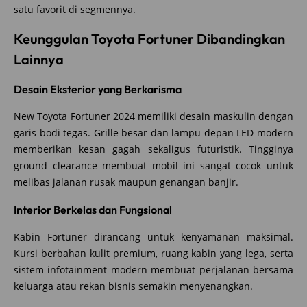
satu favorit di segmennya.
Keunggulan Toyota Fortuner Dibandingkan
Lainnya
Desain Eksterior yang Berkarisma
New Toyota Fortuner 2024 memiliki desain maskulin dengan
garis bodi tegas. Grille besar dan lampu depan LED modern
memberikan kesan gagah sekaligus futuristik. Tingginya
ground clearance membuat mobil ini sangat cocok untuk
melibas jalanan rusak maupun genangan banjir.
Interior Berkelas dan Fungsional
Kabin Fortuner dirancang untuk kenyamanan maksimal.
Kursi berbahan kulit premium, ruang kabin yang lega, serta
sistem infotainment modern membuat perjalanan bersama
keluarga atau rekan bisnis semakin menyenangkan.