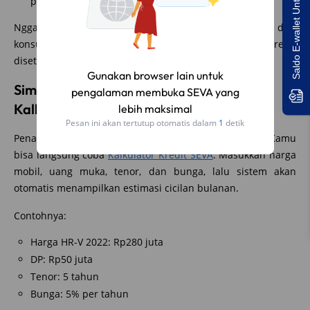
Saldo E-wallet Untukmu!
proses pengajuan kredit.
Nggak cuma itu, tim SEVA akan bantu kamu mulai dari
konsultasi, perhitungan cicilan, sampai pengajuan kredit
disetujui. Prosesnya cepat dan bebas ribet!
Simulasi Kredit HR-V 2022 dengan
Kalkulator Kredit SEVA
Penasaran berapa cicilan HR-V 2022 per bulannya? Kamu
bisa langsung coba
Kalkulator Kredit SEVA
. Masukkan harga
mobil, uang muka, tenor, dan bunga, lalu sistem akan
otomatis menampilkan estimasi cicilan bulanan.
Contohnya:
Harga HR-V 2022: Rp280 juta
DP: Rp50 juta
Tenor: 5 tahun
Bunga: 5% per tahun