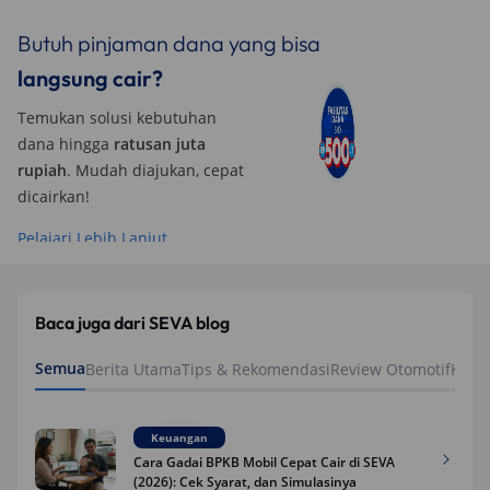
Butuh pinjaman dana yang bisa
langsung cair?
Temukan solusi kebutuhan
dana hingga
ratusan juta
rupiah
. Mudah diajukan, cepat
dicairkan!
Pelajari Lebih Lanjut
Baca juga dari SEVA blog
Semua
Berita Utama
Tips & Rekomendasi
Review Otomotif
Keua
Keuangan
Cara Gadai BPKB Mobil Cepat Cair di SEVA
(2026): Cek Syarat, dan Simulasinya