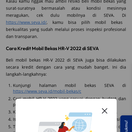
Kalau kamu nggak mau ambil resiko beli mobil bekas yang
surat-suratnya bermasalah atau kondisi mesinnya
meragukan, cek dulu mobilnya di SEVA. Di
https://www.seva.id/
, kamu bisa pilih mobil bekas
berkualitas yang sudah melalui proses inspeksi profesional
dan transparan.
Cara Kredit Mobil Bekas HR-V 2022 di SEVA
Beli mobil bekas HR-V 2022 di SEVA juga bisa dilakukan
secara kredit dengan cara yang mudah banget. Ini dia
langkah-langkahnya:
Kunjungi halaman mobil bekas SEVA di
https://www.seva.id/mobil-bekas/c
Cari mobil HR-V 2022 yang sesuai dengan budget dan
preferensi kamu.
Klik tombol
di halaman detail mobil.
“Saya Berminat”
Isi formulir yang tersedia (nama, nomor HP, dan lokasi).
Tim SEVA akan menghubungi kamu untuk konsultasi dan