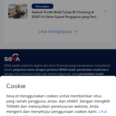
Keuangan
Adakah Kredit Mobil Tanpa BI Checking di
2026? Ini Fakta Syarat Pengajuan yang Perlu
Kamu Tahu
Lihat selengkapnya
Keuangan
Pinjaman Apa Tanpa BI Checking di 2026? Ini
Pilihan Dana Cepat yang Tetap Aman dan
Terpercaya
Keuangan
SEVA adalah platform digital dari Astra Financial yang menawarkan kemudahan
Telat Bayar Pinjol 2 Hari, Apakah Langsung
dalam
pinjaman dana dengan jaminan BPKB mobil
,
pembelian mobil baru
Masuk BI Checking? Simak Peraturan
dengan fitur Simulasi Kredit dan Instant Approval, serta
pembelian mobil
Terbarunya di 2026
bekas berkualitas
secara online
Cookie
Di SEVA #UrusanMobilSegampangItu
Tentang SEVA
Syarat & Ketentuan
Seva.id menggunakan cookies untuk memberikan situs
Pemberitahuan Privasi
Hubungi Kami
yang ramah pengguna, aman, dan efektif. Dengan mengklik
TERIMA dan melanjutkan penelusuran website, Anda
mengerti dan menyetujui penggunaan cookies kami.
Lihat