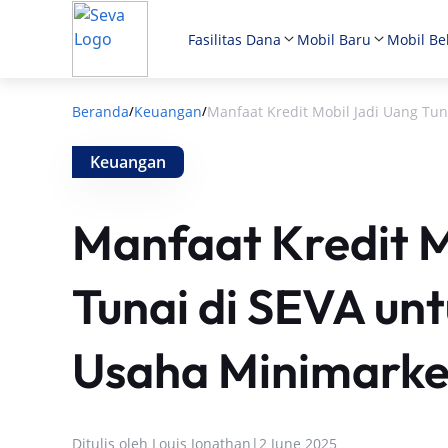
Fasilitas Dana
Mobil Baru
Mobil Be
Beranda
Keuangan
Manfaat Kredit Mobil Jadi Uang T
/
/
Keuangan
Manfaat Kredit M
Tunai di SEVA u
Usaha Minimarke
Ditulis oleh
Louis Jonathan
|
2 June 2025