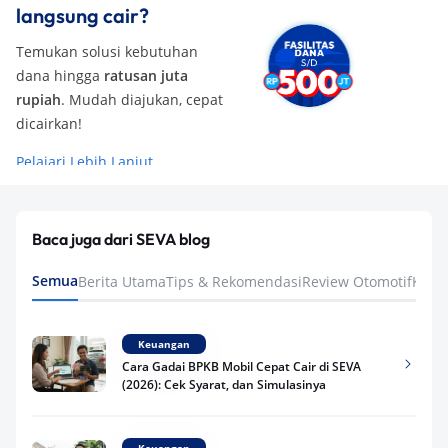
langsung cair?
Temukan solusi kebutuhan
dana hingga
ratusan juta
rupiah
. Mudah diajukan, cepat
dicairkan!
Pelajari Lebih Lanjut
Baca juga dari SEVA blog
Semua
Berita Utama
Tips & Rekomendasi
Review Otomotif
Keua
Keuangan
Cara Gadai BPKB Mobil Cepat Cair di SEVA
(2026): Cek Syarat, dan Simulasinya