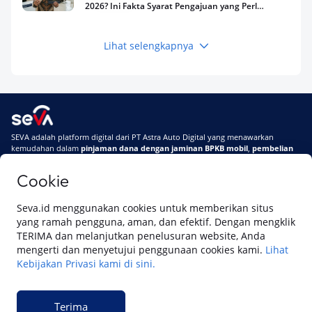
2026? Ini Fakta Syarat Pengajuan yang Perlu
Kamu Tahu
Lihat selengkapnya
Keuangan
Pinjaman Apa Tanpa BI Checking di 2026? Ini
Pilihan Dana Cepat yang Tetap Aman dan
Terpercaya
Keuangan
SEVA adalah platform digital dari PT Astra Auto Digital yang menawarkan
Telat Bayar Pinjol 2 Hari, Apakah Langsung
kemudahan dalam
pinjaman dana dengan jaminan BPKB mobil
,
pembelian
Masuk BI Checking? Simak Peraturan
mobil baru
, dan
pembelian mobil bekas berkualitas.
Terbarunya di 2026
Cookie
Di SEVA, BPKB mobilmu #BisaJadiDuit
Tentang SEVA
Syarat & Ketentuan
Seva.id menggunakan cookies untuk memberikan situs
Pemberitahuan Privasi
Hubungi Kami
yang ramah pengguna, aman, dan efektif. Dengan mengklik
TERIMA dan melanjutkan penelusuran website, Anda
mengerti dan menyetujui penggunaan cookies kami.
Lihat
Kebijakan Privasi kami di sini.
Website ini dikelola oleh PT Cipta Sedaya Digital Indonesia (CSDI), organisasi
yang tersertifikasi ISO/IEC 27001:2022.
Terima