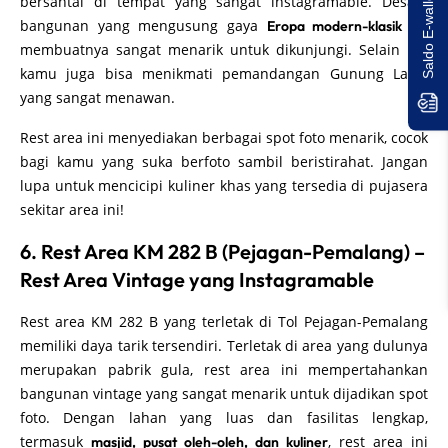
Saldo E-wallet Untukmu!
bersantai di tempat yang sangat instagramable. Desain
bangunan yang mengusung gaya
ini
Eropa modern-klasik
membuatnya sangat menarik untuk dikunjungi. Selain itu,
kamu juga bisa menikmati pemandangan Gunung Lawu
yang sangat menawan.
Rest area ini menyediakan berbagai spot foto menarik, cocok
bagi kamu yang suka berfoto sambil beristirahat. Jangan
lupa untuk mencicipi kuliner khas yang tersedia di pujasera
sekitar area ini!
6. Rest Area KM 282 B (Pejagan-Pemalang) –
Rest Area Vintage yang Instagramable
Rest area KM 282 B yang terletak di Tol Pejagan-Pemalang
memiliki daya tarik tersendiri. Terletak di area yang dulunya
merupakan pabrik gula, rest area ini mempertahankan
bangunan vintage yang sangat menarik untuk dijadikan spot
foto. Dengan lahan yang luas dan fasilitas lengkap,
termasuk
, rest area ini
masjid, pusat oleh-oleh, dan kuliner