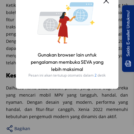
Ketika membicarakan mobil, keamanan adalah hal yang tak
boleh di abaikan. Xenia 2022 di lengkapi dengan berbagai
Saldo E-wallet Untukmu!
fitur keamanan canggih seperti rem anti-lock, sistem kontrol
traksi, serta berbagai sensor dan kamera yang membantu
pengemudi dalam menghindari berbagai risiko di jalan.
Dengan teknologi-teknologi tersebut, pengguna Xenia 2022
dapat memiliki ketenangan pikiran saat berkendara,
Gunakan browser lain untuk
mengetahui bahwa mereka berada di dalam mobil yang
pengalaman membuka SEVA yang
telah dirancang dengan standar keamanan yang tinggi.
lebih maksimal
Kesimpulan
Pesan ini akan tertutup otomatis dalam
2
detik
Daihatsu Xenia 2022 adalah pilihan yang solid bagi mereka
yang mencari mobil MPV yang tangguh, handal, dan
nyaman. Dengan desain yang modern, performa yang
handal, dan fitur-fitur canggih, Xenia 2022 memenuhi
kebutuhan pengemudi modern yang dinamis dan aktif.
Bagikan