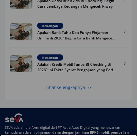
Apakah Gadai BPKB Ada BI Checking? Begini
Cara Lembaga Keuangan Mengecek Riwayat
Kredit Kamu di 2026
Keuangan
Apakah Bank Tahu Kita Punya Pinjaman
Online di 2026? Begini Cara Bank Mengecek
Riwayat Pinjaman Kamu
Keuangan
Adakah Kredit Mobil Tanpa BI Checking di
2026? Ini Fakta Syarat Pengajuan yang Perlu
Kamu Tahu
Lihat selengkapnya
Keuangan
Pinjaman Apa Tanpa BI Checking di 2026? Ini
Pilihan Dana Cepat yang Tetap Aman dan
Terpercaya
Keuangan
SEVA adalah platform digital dari PT Astra Auto Digital yang menawarkan
Telat Bayar Pinjol 2 Hari, Apakah Langsung
kemudahan dalam
pinjaman dana dengan jaminan BPKB mobil
,
pembelian
Masuk BI Checking? Simak Peraturan