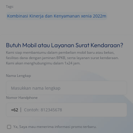
Tags:
Kombinasi Kinerja dan Kenyamanan xenia 2022m
Butuh Mobil atau Layanan Surat Kendaraan?
Kami siap membantumu dalam pembelian mobil baru atau bekas,
fasilitas dana dengan jaminan BPKB, serta layanan surat kendaraan.
Kami akan menghubungimu dalam 1x24 jam.
Nama Lengkap
Nomor Handphone
+62
Ya, Saya mau menerima informasi promo terbaru.