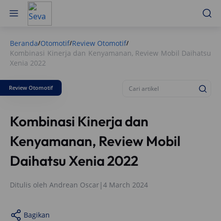
Beranda
Otomotif
Review Otomotif
/
/
/
Kombinasi Kinerja dan Kenyamanan, Review Mobil Daihatsu
Xenia 2022
Review Otomotif
Kombinasi Kinerja dan
Kenyamanan, Review Mobil
Daihatsu Xenia 2022
Ditulis oleh
Andrean Oscar
|
4 March 2024
Bagikan