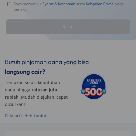
Saya menyetujui
Syarat & Ketentuan
serta
Kebijakan Privasi
yang
berlaku.
Kirim
Butuh pinjaman dana yang bisa
langsung cair?
Temukan solusi kebutuhan
dana hingga
ratusan juta
rupiah
. Mudah diajukan, cepat
dicairkan!
Pelajari Lebih Lanjut