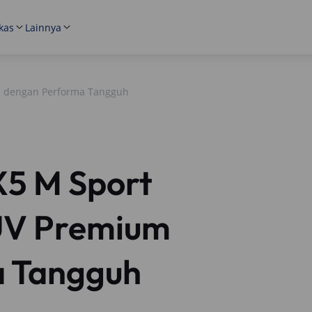
kas
Lainnya
m dengan Performa Tangguh
5 M Sport
UV Premium
a Tangguh