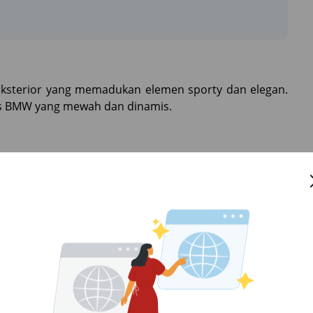
eksterior yang memadukan elemen sporty dan elegan.
has BMW yang mewah dan dinamis.
memberikan kesan berkelas.
pan dan belakang yang dirancang khusus.
ngkatkan performa di jalan.
aca dan jalan.