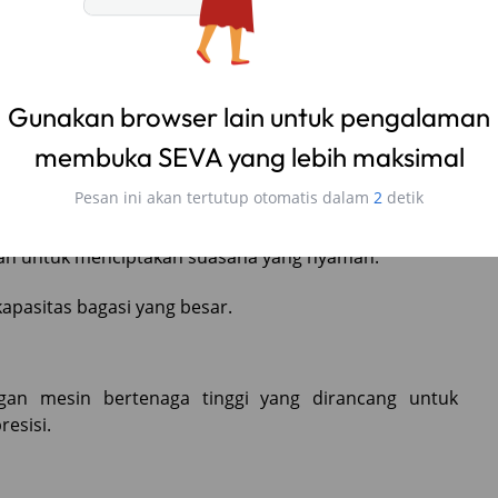
arkan kenyamanan maksimal dengan sentuhan mewah.
erkendara premium.
Gunakan browser lain untuk pengalaman
membuka SEVA yang lebih maksimal
k dan fitur pemanas.
Pesan ini akan tertutup otomatis dalam
1
detik
ng navigasi dan konektivitas.
kan untuk menciptakan suasana yang nyaman.
apasitas bagasi yang besar.
an mesin bertenaga tinggi yang dirancang untuk
esisi.