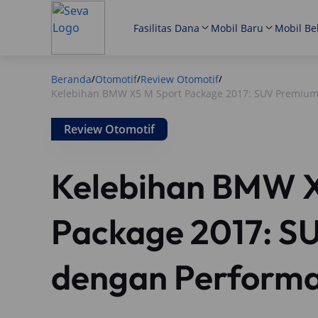
Fasilitas Dana
Mobil Baru
Mobil Be
Beranda
Otomotif
Review Otomotif
/
/
/
Kelebihan BMW X5 M Sport Package 2017: SUV Premiu
Review Otomotif
Kelebihan BMW X
Package 2017: S
dengan Perform