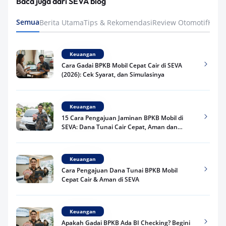
Baca juga dari SEVA blog
Semua
Berita Utama
Tips & Rekomendasi
Review Otomotif
Keua
Keuangan
Cara Gadai BPKB Mobil Cepat Cair di SEVA
(2026): Cek Syarat, dan Simulasinya
Keuangan
15 Cara Pengajuan Jaminan BPKB Mobil di
SEVA: Dana Tunai Cair Cepat, Aman dan
Praktis
Keuangan
Cara Pengajuan Dana Tunai BPKB Mobil
Cepat Cair & Aman di SEVA
Keuangan
Apakah Gadai BPKB Ada BI Checking? Begini