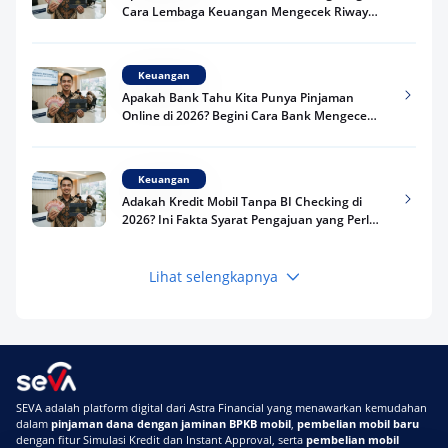
Cara Lembaga Keuangan Mengecek Riwayat
Kredit Kamu di 2026
Keuangan
Apakah Bank Tahu Kita Punya Pinjaman
Online di 2026? Begini Cara Bank Mengecek
Riwayat Pinjaman Kamu
Keuangan
Adakah Kredit Mobil Tanpa BI Checking di
2026? Ini Fakta Syarat Pengajuan yang Perlu
Kamu Tahu
Lihat selengkapnya
Keuangan
Pinjaman Apa Tanpa BI Checking di 2026? Ini
Pilihan Dana Cepat yang Tetap Aman dan
Terpercaya
Keuangan
SEVA adalah platform digital dari Astra Financial yang menawarkan kemudahan
Telat Bayar Pinjol 2 Hari, Apakah Langsung
dalam
pinjaman dana dengan jaminan BPKB mobil
,
pembelian mobil baru
Masuk BI Checking? Simak Peraturan
dengan fitur Simulasi Kredit dan Instant Approval, serta
pembelian mobil
Terbarunya di 2026