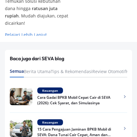
Temukan solusi kebutuhan
dana hingga
ratusan juta
rupiah
. Mudah diajukan, cepat
dicairkan!
Pelajari Lebih Lanjut
Baca juga dari SEVA blog
Semua
Berita Utama
Tips & Rekomendasi
Review Otomotif
Keua
Keuangan
Cara Gadai BPKB Mobil Cepat Cair di SEVA
(2026): Cek Syarat, dan Simulasinya
Keuangan
15 Cara Pengajuan Jaminan BPKB Mobil di
SEVA: Dana Tunai Cair Cepat, Aman dan