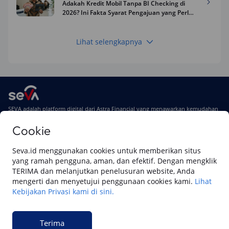
Adakah Kredit Mobil Tanpa BI Checking di
2026? Ini Fakta Syarat Pengajuan yang Perlu
Kamu Tahu
Lihat selengkapnya
Keuangan
Pinjaman Apa Tanpa BI Checking di 2026? Ini
Pilihan Dana Cepat yang Tetap Aman dan
Terpercaya
Keuangan
SEVA adalah platform digital dari Astra Financial yang menawarkan kemudahan
Telat Bayar Pinjol 2 Hari, Apakah Langsung
dalam
pinjaman dana dengan jaminan BPKB mobil
,
pembelian mobil baru
Masuk BI Checking? Simak Peraturan
dengan fitur Simulasi Kredit dan Instant Approval, serta
pembelian mobil
Cookie
Terbarunya di 2026
bekas berkualitas
secara online
Seva.id menggunakan cookies untuk memberikan situs
Di SEVA #UrusanMobilSegampangItu
yang ramah pengguna, aman, dan efektif. Dengan mengklik
TERIMA dan melanjutkan penelusuran website, Anda
mengerti dan menyetujui penggunaan cookies kami.
Lihat
Kebijakan Privasi kami di sini.
Website ini dikelola oleh PT Cipta Sedaya Digital Indonesia (CSDI), organisasi
yang tersertifikasi ISO/IEC 27001:2022.
Terima