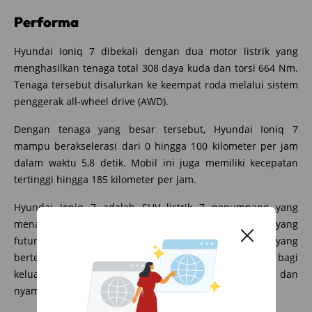
Performa
Hyundai Ioniq 7 dibekali dengan dua motor listrik yang
menghasilkan tenaga total 308 daya kuda dan torsi 664 Nm.
Tenaga tersebut disalurkan ke keempat roda melalui sistem
penggerak all-wheel drive (AWD).
Dengan tenaga yang besar tersebut, Hyundai Ioniq 7
mampu berakselerasi dari 0 hingga 100 kilometer per jam
dalam waktu 5,8 detik. Mobil ini juga memiliki kecepatan
tertinggi hingga 185 kilometer per jam.
Hyundai Ioniq 7 adalah SUV listrik 7 penumpang yang
menawarkan berbagai keunggulan, mulai dari desain yang
futuristik, fitur yang canggih, hingga performa yang
bertenaga. Mobil ini menjadi pilihan yang menarik bagi
keluarga besar yang mencari SUV listrik yang mewah dan
nyaman.