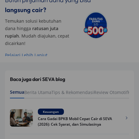
langsung cair?
Temukan solusi kebutuhan
dana hingga
ratusan juta
rupiah
. Mudah diajukan, cepat
dicairkan!
Pelajari Lebih Lanjut
Baca juga dari SEVA blog
Semua
Berita Utama
Tips & Rekomendasi
Review Otomotif
Keua
Keuangan
Cara Gadai BPKB Mobil Cepat Cair di SEVA
(2026): Cek Syarat, dan Simulasinya