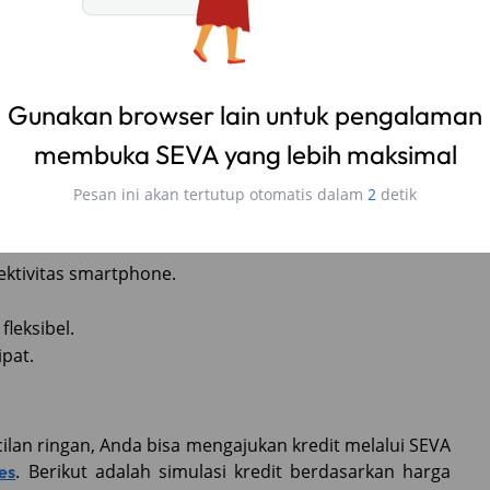
rjalanan dalam dan luar kota)
imal.
Gunakan browser lain untuk pengalaman
ng depan.
membuka SEVA yang lebih maksimal
ilitas berkendara.
mudahan parkir.
Pesan ini akan tertutup otomatis dalam
1
detik
ktivitas smartphone.
fleksibel.
ipat.
cilan ringan, Anda bisa mengajukan kredit melalui SEVA
. Berikut adalah simulasi kredit berdasarkan harga
es