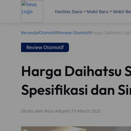
Fasilitas Dana
Mobil Baru
Mobil Be
Beranda
Otomotif
Review Otomotif
Harga Daihatsu Sigr
/
/
/
Review Otomotif
Harga Daihatsu S
Spesifikasi dan S
Ditulis oleh
Reza Adsyah
|
19 March 2025