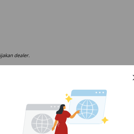
jakan dealer.
sep
dengan beberapa
mobil keluarga hemat dan nyaman
l VVT-i