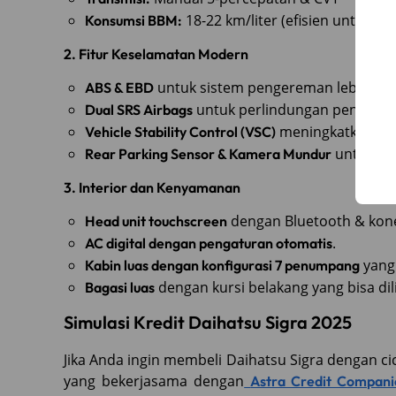
18-22 km/liter (efisien untuk pe
Konsumsi BBM:
2. Fitur Keselamatan Modern
untuk sistem pengereman lebih opt
ABS & EBD
untuk perlindungan penumpa
Dual SRS Airbags
meningkatkan stab
Vehicle Stability Control (VSC)
untuk ke
Rear Parking Sensor & Kamera Mundur
3. Interior dan Kenyamanan
dengan Bluetooth & kone
Head unit touchscreen
.
AC digital dengan pengaturan otomatis
yang 
Kabin luas dengan konfigurasi 7 penumpang
dengan kursi belakang yang bisa dil
Bagasi luas
Simulasi Kredit Daihatsu Sigra 2025
Jika Anda ingin membeli Daihatsu Sigra dengan ci
yang bekerjasama dengan
Astra Credit Compani