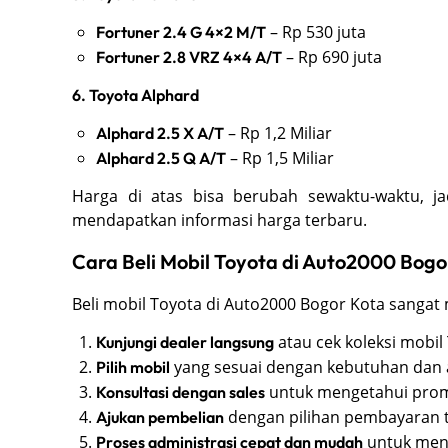
– Rp 530 juta
Fortuner 2.4 G 4×2 M/T
– Rp 690 juta
Fortuner 2.8 VRZ 4×4 A/T
6. Toyota Alphard
– Rp 1,2 Miliar
Alphard 2.5 X A/T
– Rp 1,5 Miliar
Alphard 2.5 Q A/T
Harga di atas bisa berubah sewaktu-waktu, j
mendapatkan informasi harga terbaru.
Cara Beli Mobil Toyota di Auto2000 Bogo
Beli mobil Toyota di Auto2000 Bogor Kota sangat
atau cek koleksi mobil
Kunjungi dealer langsung
yang sesuai dengan kebutuhan dan 
Pilih mobil
untuk mengetahui prom
Konsultasi dengan sales
dengan pilihan pembayaran tu
Ajukan pembelian
untuk men
Proses administrasi cepat dan mudah