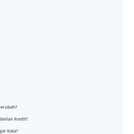
 berubah?
belian kredit?
gor Kota?