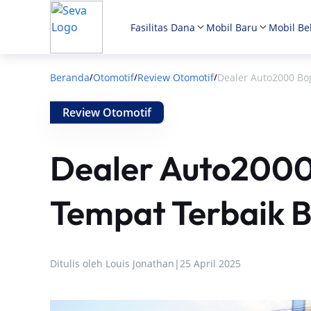
Fasilitas Dana
Mobil Baru
Mobil Be
Beranda
Otomotif
Review Otomotif
Dealer Auto2000 Bog
/
/
/
Review Otomotif
Dealer Auto2000
Tempat Terbaik B
Ditulis oleh
Louis Jonathan
|
25 April 2025