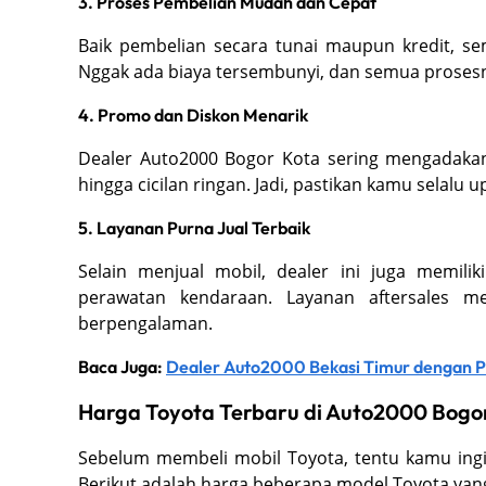
3. Proses Pembelian Mudah dan Cepat
Baik pembelian secara tunai maupun kredit, s
Nggak ada biaya tersembunyi, dan semua proses
4. Promo dan Diskon Menarik
Dealer Auto2000 Bogor Kota sering mengadakan
hingga cicilan ringan. Jadi, pastikan kamu selal
5. Layanan Purna Jual Terbaik
Selain menjual mobil, dealer ini juga memi
perawatan kendaraan. Layanan aftersales me
berpengalaman.
Baca Juga:
Dealer Auto2000 Bekasi Timur dengan Pr
Harga Toyota Terbaru di Auto2000 Bogo
Sebelum membeli mobil Toyota, tentu kamu ingi
Berikut adalah harga beberapa model Toyota yang 