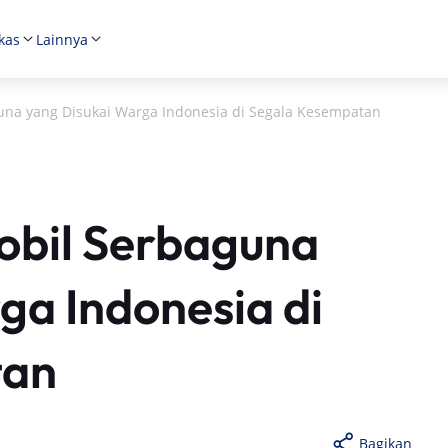
kas
Lainnya
una yang Disukai Warga Indonesia di Segala Kesempatan
obil Serbaguna
ga Indonesia di
tan
Bagikan