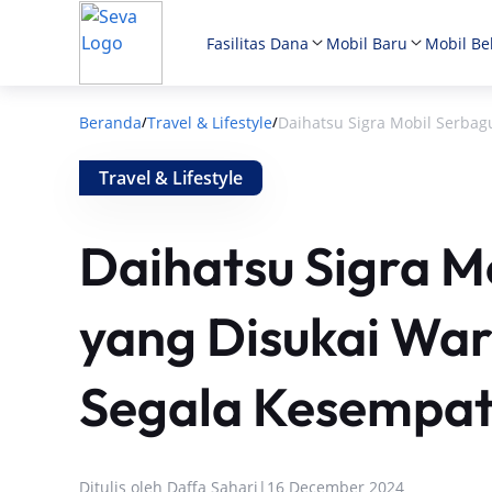
Fasilitas Dana
Mobil Baru
Mobil Be
Beranda
Travel & Lifestyle
Daihatsu Sigra Mobil Serbag
/
/
Travel & Lifestyle
Daihatsu Sigra M
yang Disukai War
Segala Kesempa
Ditulis oleh
Daffa Sahari
|
16 December 2024