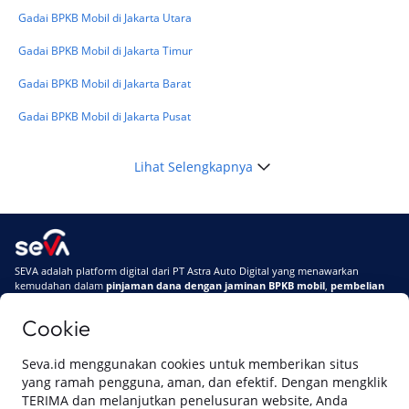
Gadai BPKB Mobil di Jakarta Utara
Gadai BPKB Mobil di Jakarta Timur
Gadai BPKB Mobil di Jakarta Barat
Gadai BPKB Mobil di Jakarta Pusat
Lihat Selengkapnya
SEVA adalah platform digital dari PT Astra Auto Digital yang menawarkan
kemudahan dalam
pinjaman dana dengan jaminan BPKB mobil
,
pembelian
mobil baru
, dan
pembelian mobil bekas berkualitas.
Cookie
Di SEVA, BPKB mobilmu #BisaJadiDuit
Tentang SEVA
Syarat & Ketentuan
Seva.id menggunakan cookies untuk memberikan situs
Pemberitahuan Privasi
Hubungi Kami
yang ramah pengguna, aman, dan efektif. Dengan mengklik
TERIMA dan melanjutkan penelusuran website, Anda