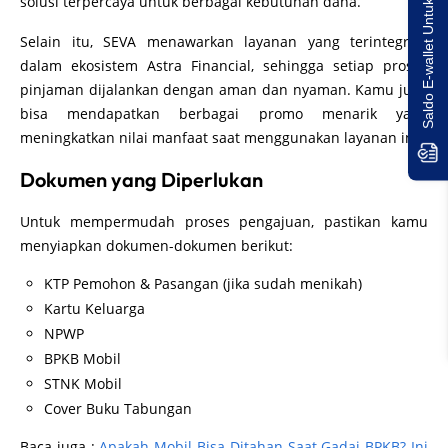
Saldo E-wallet Untukmu!
solusi terpercaya untuk berbagai kebutuhan dana.
Selain itu, SEVA menawarkan layanan yang terintegrasi
dalam ekosistem Astra Financial, sehingga setiap proses
pinjaman dijalankan dengan aman dan nyaman. Kamu juga
bisa mendapatkan berbagai promo menarik yang
meningkatkan nilai manfaat saat menggunakan layanan ini.
Dokumen yang Diperlukan
Untuk mempermudah proses pengajuan, pastikan kamu
menyiapkan dokumen-dokumen berikut:
KTP Pemohon & Pasangan (jika sudah menikah)
Kartu Keluarga
NPWP
BPKB Mobil
STNK Mobil
Cover Buku Tabungan
Baca juga :
Apakah Mobil Bisa Ditahan Saat Gadai BPKB? Ini