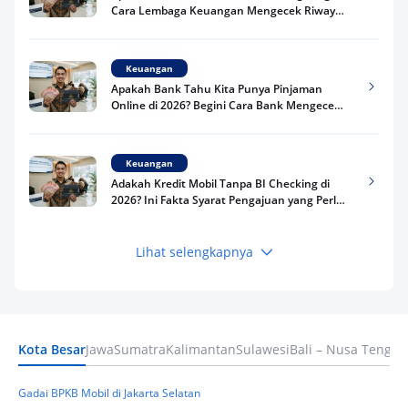
Cara Lembaga Keuangan Mengecek Riwayat
Kredit Kamu di 2026
Keuangan
Apakah Bank Tahu Kita Punya Pinjaman
Online di 2026? Begini Cara Bank Mengecek
Riwayat Pinjaman Kamu
Keuangan
Adakah Kredit Mobil Tanpa BI Checking di
2026? Ini Fakta Syarat Pengajuan yang Perlu
Kamu Tahu
Lihat selengkapnya
Keuangan
Pinjaman Apa Tanpa BI Checking di 2026? Ini
Pilihan Dana Cepat yang Tetap Aman dan
Terpercaya
Kota Besar
Jawa
Sumatra
Kalimantan
Sulawesi
Bali – Nusa Tengga
Keuangan
Telat Bayar Pinjol 2 Hari, Apakah Langsung
Masuk BI Checking? Simak Peraturan
Gadai BPKB Mobil di Jakarta Selatan
Terbarunya di 2026