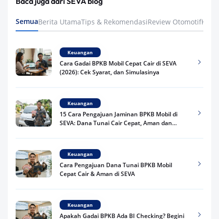
Baca juga dari SEVA blog
Semua
Berita Utama
Tips & Rekomendasi
Review Otomotif
Keua
Keuangan
Cara Gadai BPKB Mobil Cepat Cair di SEVA
(2026): Cek Syarat, dan Simulasinya
Keuangan
15 Cara Pengajuan Jaminan BPKB Mobil di
SEVA: Dana Tunai Cair Cepat, Aman dan
Praktis
Keuangan
Cara Pengajuan Dana Tunai BPKB Mobil
Cepat Cair & Aman di SEVA
Keuangan
Apakah Gadai BPKB Ada BI Checking? Begini