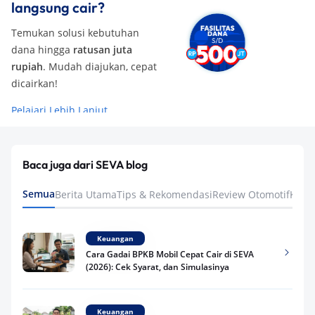
langsung cair?
Temukan solusi kebutuhan
dana hingga
ratusan juta
rupiah
. Mudah diajukan, cepat
dicairkan!
Pelajari Lebih Lanjut
Baca juga dari SEVA blog
Semua
Berita Utama
Tips & Rekomendasi
Review Otomotif
Keua
Keuangan
Cara Gadai BPKB Mobil Cepat Cair di SEVA
(2026): Cek Syarat, dan Simulasinya
Keuangan