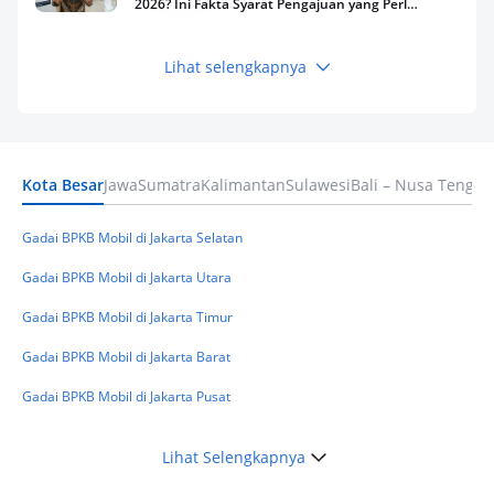
2026? Ini Fakta Syarat Pengajuan yang Perlu
Kamu Tahu
Lihat selengkapnya
Keuangan
Pinjaman Apa Tanpa BI Checking di 2026? Ini
Pilihan Dana Cepat yang Tetap Aman dan
Terpercaya
Kota Besar
Jawa
Sumatra
Kalimantan
Sulawesi
Bali – Nusa Tengga
Keuangan
Telat Bayar Pinjol 2 Hari, Apakah Langsung
Masuk BI Checking? Simak Peraturan
Gadai BPKB Mobil di Jakarta Selatan
Terbarunya di 2026
Gadai BPKB Mobil di Jakarta Utara
Gadai BPKB Mobil di Jakarta Timur
Gadai BPKB Mobil di Jakarta Barat
Gadai BPKB Mobil di Jakarta Pusat
Lihat Selengkapnya