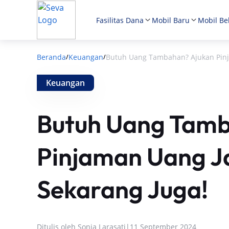
Fasilitas Dana
Mobil Baru
Mobil Be
Beranda
Keuangan
Butuh Uang Tambahan? Ajukan Pinj
/
/
Keuangan
Butuh Uang Tamb
Pinjaman Uang 
Sekarang Juga!
Ditulis oleh
Sonia Larasati
|
11 September 2024