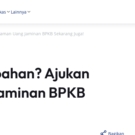
kas
Lainnya
aman Uang Jaminan BPKB Sekarang Juga!
ahan? Ajukan
Jaminan BPKB
Bagikan