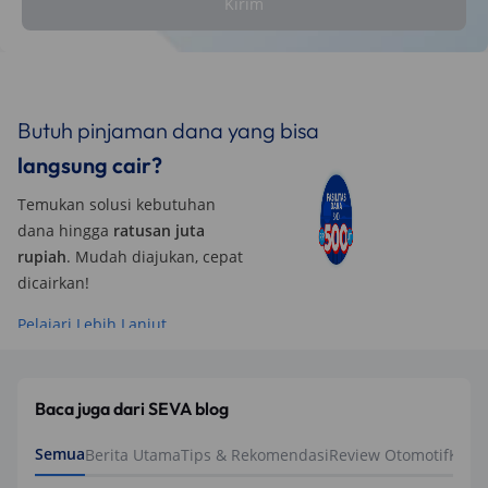
Kirim
Butuh pinjaman dana yang bisa
langsung cair?
Temukan solusi kebutuhan
dana hingga
ratusan juta
rupiah
. Mudah diajukan, cepat
dicairkan!
Pelajari Lebih Lanjut
Baca juga dari SEVA blog
Semua
Berita Utama
Tips & Rekomendasi
Review Otomotif
Keua