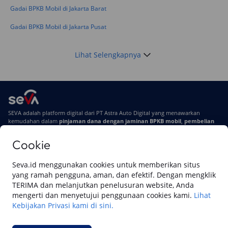
Gadai BPKB Mobil di Jakarta Barat
Gadai BPKB Mobil di Jakarta Pusat
Lihat Selengkapnya
SEVA adalah platform digital dari PT Astra Auto Digital yang menawarkan
kemudahan dalam
pinjaman dana dengan jaminan BPKB mobil
,
pembelian
mobil baru
, dan
pembelian mobil bekas berkualitas.
Cookie
Di SEVA, BPKB mobilmu #BisaJadiDuit
Tentang SEVA
Syarat & Ketentuan
Seva.id menggunakan cookies untuk memberikan situs
Pemberitahuan Privasi
Hubungi Kami
yang ramah pengguna, aman, dan efektif. Dengan mengklik
TERIMA dan melanjutkan penelusuran website, Anda
mengerti dan menyetujui penggunaan cookies kami.
Lihat
Kebijakan Privasi kami di sini.
Website ini dikelola oleh PT Cipta Sedaya Digital Indonesia (CSDI), organisasi
yang tersertifikasi ISO/IEC 27001:2022.