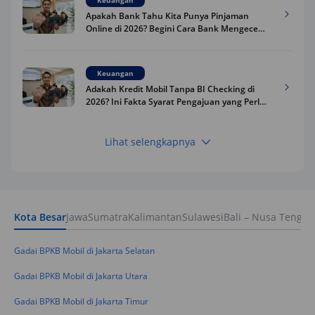
Apakah Bank Tahu Kita Punya Pinjaman
Online di 2026? Begini Cara Bank Mengecek
Riwayat Pinjaman Kamu
Keuangan
Adakah Kredit Mobil Tanpa BI Checking di
2026? Ini Fakta Syarat Pengajuan yang Perlu
Kamu Tahu
Lihat selengkapnya
Keuangan
Pinjaman Apa Tanpa BI Checking di 2026? Ini
Pilihan Dana Cepat yang Tetap Aman dan
Terpercaya
Kota Besar
Jawa
Sumatra
Kalimantan
Sulawesi
Bali – Nusa Tengga
Keuangan
Telat Bayar Pinjol 2 Hari, Apakah Langsung
Masuk BI Checking? Simak Peraturan
Gadai BPKB Mobil di Jakarta Selatan
Terbarunya di 2026
Gadai BPKB Mobil di Jakarta Utara
Gadai BPKB Mobil di Jakarta Timur