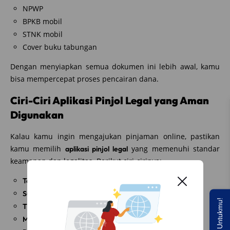
NPWP
BPKB mobil
STNK mobil
Cover buku tabungan
Dengan menyiapkan semua dokumen ini lebih awal, kamu
bisa mempercepat proses pencairan dana.
Ciri-Ciri Aplikasi Pinjol Legal yang Aman
Digunakan
Kalau kamu ingin mengajukan pinjaman online, pastikan
kamu memilih
yang memenuhi standar
aplikasi pinjol legal
keamanan dan legalitas. Berikut ciri-cirinya:
Terdaftar dan diawasi OJK
Suku bunga dan biaya transparan
Tidak meminta akses ke data pribadi yang tidak relevan
Memiliki layanan pelanggan yang jelas