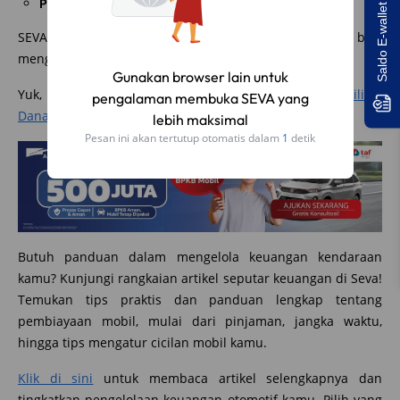
Saldo E-wallet Untukmu!
Proses pengajuan yang profesional tanpa tekanan
SEVA memenuhi semua kriteria ini, sehingga kamu bisa
mengajukan pinjaman dengan tenang dan aman.
Yuk, ajukan pinjaman sekarang melalui
Layanan Fasilitas
Dana di SEVA
dan cairkan dana untuk kebutuhanmu!
Butuh panduan dalam mengelola keuangan kendaraan
kamu? Kunjungi rangkaian artikel seputar keuangan di Seva!
Temukan tips praktis dan panduan lengkap tentang
pembiayaan mobil, mulai dari pinjaman, jangka waktu,
hingga tips mengatur cicilan mobil kamu.
Klik di sini
untuk membaca artikel selengkapnya dan
tingkatkan pengelolaan keuangan otomotif kamu. Pilih yang