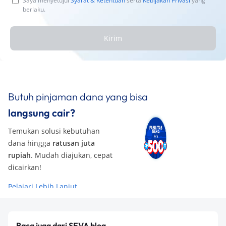
Saya menyetujui
Syarat & Ketentuan
serta
Kebijakan Privasi
yang
berlaku.
Kirim
Butuh pinjaman dana yang bisa
langsung cair?
Temukan solusi kebutuhan
dana hingga
ratusan juta
rupiah
. Mudah diajukan, cepat
dicairkan!
Pelajari Lebih Lanjut
Baca juga dari SEVA blog