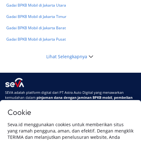
Gadai BPKB Mobil di Jakarta Utara
Gadai BPKB Mobil di Jakarta Timur
Gadai BPKB Mobil di Jakarta Barat
Gadai BPKB Mobil di Jakarta Pusat
Lihat Selengkapnya
SEVA adalah platform digital dari PT Astra Auto Digital yang menawarkan
kemudahan dalam
pinjaman dana dengan jaminan BPKB mobil
,
pembelian
mobil baru
, dan
pembelian mobil bekas berkualitas.
Cookie
Di SEVA, BPKB mobilmu #BisaJadiDuit
Tentang SEVA
Syarat & Ketentuan
Seva.id menggunakan cookies untuk memberikan situs
Pemberitahuan Privasi
Hubungi Kami
yang ramah pengguna, aman, dan efektif. Dengan mengklik
TERIMA dan melanjutkan penelusuran website, Anda