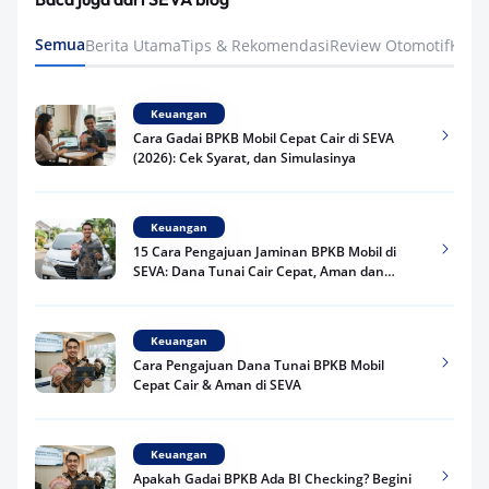
Semua
Berita Utama
Tips & Rekomendasi
Review Otomotif
Keua
Keuangan
Cara Gadai BPKB Mobil Cepat Cair di SEVA
(2026): Cek Syarat, dan Simulasinya
Keuangan
15 Cara Pengajuan Jaminan BPKB Mobil di
SEVA: Dana Tunai Cair Cepat, Aman dan
Praktis
Keuangan
Cara Pengajuan Dana Tunai BPKB Mobil
Cepat Cair & Aman di SEVA
Keuangan
Apakah Gadai BPKB Ada BI Checking? Begini