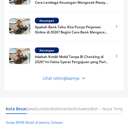
Cara Lembaga Keuangan Mengecek Riwayat
Kredit Kamu di 2026
Keuangan
Apakah Bank Tahu Kita Punya Pinjaman
Online di 2026? Begini Cara Bank Mengecek
Riwayat Pinjaman Kamu
Keuangan
Adakah Kredit Mobil Tanpa BI Checking di
2026? Ini Fakta Syarat Pengajuan yang Perlu
Kamu Tahu
Lihat selengkapnya
Keuangan
Pinjaman Apa Tanpa BI Checking di 2026? Ini
Pilihan Dana Cepat yang Tetap Aman dan
Terpercaya
Kota Besar
Jawa
Sumatra
Kalimantan
Sulawesi
Bali – Nusa Tengga
Keuangan
Telat Bayar Pinjol 2 Hari, Apakah Langsung
Masuk BI Checking? Simak Peraturan
Gadai BPKB Mobil di Jakarta Selatan
Terbarunya di 2026