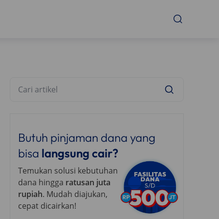
Butuh pinjaman dana yang
bisa
langsung cair?
Temukan solusi kebutuhan
dana hingga
ratusan juta
rupiah
. Mudah diajukan,
cepat dicairkan!