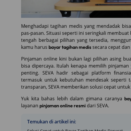
Menghadapi tagihan medis yang mendadak bisa b
pas-pasan. Situasi seperti ini seringkali membuat
tengah berbagai pilihan yang tersedia, mengg
kamu harus
secara cepat dan
bayar tagihan medis
Pinjaman online kini bukan lagi pilihan asing bu
bisa dipercaya. Itulah kenapa memilih pinjaman
penting. SEVA hadir sebagai platform finan
termasuk untuk kebutuhan mendesak seperti 
transparan, SEVA memberikan solusi cepat untuk 
Yuk kita bahas lebih dalam gimana caranya
ba
layanan
dari SEVA.
pinjaman online resmi
Temukan di artikel ini:
Solusi Cepat untuk Bayar Tagihan Medis Darurat