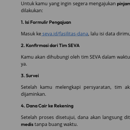
Untuk kamu yang ingin segera mengajukan
pinja
dilakukan:
1. Isi Formulir Pengajuan
Masuk ke
seva.id/fasilitas-dana
, lalu isi data dir
2. Konfirmasi dari Tim SEVA
Kamu akan dihubungi oleh tim SEVA dalam waktu 
ya.
3. Survei
Setelah kamu melengkapi persyaratan, tim a
dijaminkan.
4. Dana Cair ke Rekening
Setelah proses disetujui, dana akan langsung d
tanpa buang waktu.
medis