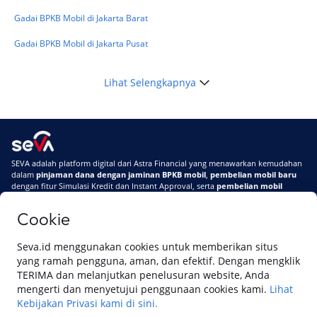
Gadai BPKB Mobil di Jakarta Barat
Gadai BPKB Mobil di Jakarta Pusat
Lihat Selengkapnya
SEVA adalah platform digital dari Astra Financial yang menawarkan kemudahan
dalam
pinjaman dana dengan jaminan BPKB mobil
,
pembelian mobil baru
dengan fitur Simulasi Kredit dan Instant Approval, serta
pembelian mobil
bekas berkualitas
secara online
Cookie
Di SEVA #UrusanMobilSegampangItu
Tentang SEVA
Syarat & Ketentuan
Seva.id menggunakan cookies untuk memberikan situs
Pemberitahuan Privasi
Hubungi Kami
yang ramah pengguna, aman, dan efektif. Dengan mengklik
TERIMA dan melanjutkan penelusuran website, Anda
mengerti dan menyetujui penggunaan cookies kami.
Lihat
Kebijakan Privasi kami di sini.
Website ini dikelola oleh PT Cipta Sedaya Digital Indonesia (CSDI), organisasi