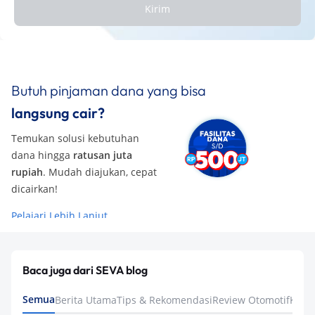
Kirim
Butuh pinjaman dana yang bisa
langsung cair?
Temukan solusi kebutuhan
dana hingga
ratusan juta
rupiah
. Mudah diajukan, cepat
dicairkan!
Pelajari Lebih Lanjut
Baca juga dari SEVA blog
Semua
Berita Utama
Tips & Rekomendasi
Review Otomotif
Keua