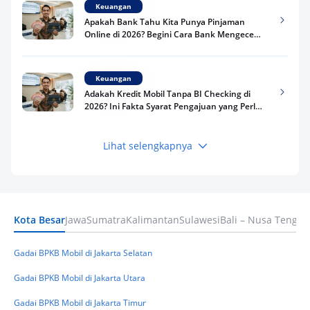
Keuangan
Apakah Bank Tahu Kita Punya Pinjaman
Online di 2026? Begini Cara Bank Mengecek
Riwayat Pinjaman Kamu
Keuangan
Adakah Kredit Mobil Tanpa BI Checking di
2026? Ini Fakta Syarat Pengajuan yang Perlu
Kamu Tahu
Lihat selengkapnya
Keuangan
Pinjaman Apa Tanpa BI Checking di 2026? Ini
Pilihan Dana Cepat yang Tetap Aman dan
Terpercaya
Kota Besar
Jawa
Sumatra
Kalimantan
Sulawesi
Bali – Nusa Tengga
Keuangan
Telat Bayar Pinjol 2 Hari, Apakah Langsung
Masuk BI Checking? Simak Peraturan
Gadai BPKB Mobil di Jakarta Selatan
Terbarunya di 2026
Gadai BPKB Mobil di Jakarta Utara
Gadai BPKB Mobil di Jakarta Timur