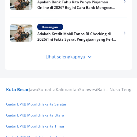
Apakah Bank Tahu Kita Punya Pinjaman
Online di 2026? Begini Cara Bank Mengecek
Riwayat Pinjaman Kamu
Keuangan
Adakah Kredit Mobil Tanpa BI Checking di
2026? Ini Fakta Syarat Pengajuan yang Perlu
Kamu Tahu
Lihat selengkapnya
Keuangan
Pinjaman Apa Tanpa BI Checking di 2026? Ini
Pilihan Dana Cepat yang Tetap Aman dan
Terpercaya
Kota Besar
Jawa
Sumatra
Kalimantan
Sulawesi
Bali – Nusa Tengga
Keuangan
Telat Bayar Pinjol 2 Hari, Apakah Langsung
Masuk BI Checking? Simak Peraturan
Gadai BPKB Mobil di Jakarta Selatan
Terbarunya di 2026
Gadai BPKB Mobil di Jakarta Utara
Gadai BPKB Mobil di Jakarta Timur