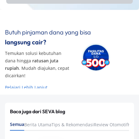
Butuh pinjaman dana yang bisa
langsung cair?
Temukan solusi kebutuhan
dana hingga
ratusan juta
rupiah
. Mudah diajukan, cepat
dicairkan!
Pelajari Lebih Lanjut
Baca juga dari SEVA blog
Semua
Berita Utama
Tips & Rekomendasi
Review Otomotif
Keua