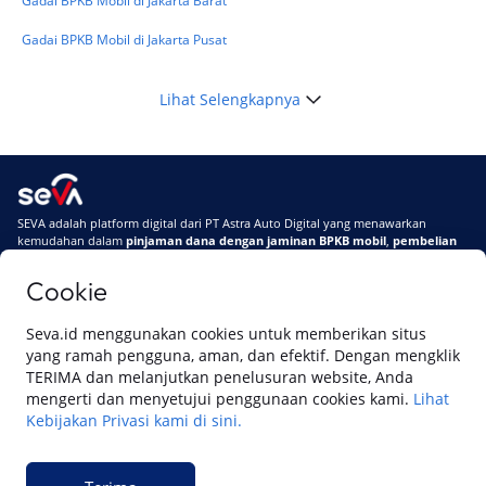
Gadai BPKB Mobil di Jakarta Barat
Gadai BPKB Mobil di Jakarta Pusat
Lihat Selengkapnya
SEVA adalah platform digital dari PT Astra Auto Digital yang menawarkan
kemudahan dalam
pinjaman dana dengan jaminan BPKB mobil
,
pembelian
mobil baru
, dan
pembelian mobil bekas berkualitas.
Cookie
Di SEVA, BPKB mobilmu #BisaJadiDuit
Tentang SEVA
Syarat & Ketentuan
Seva.id menggunakan cookies untuk memberikan situs
Pemberitahuan Privasi
Hubungi Kami
yang ramah pengguna, aman, dan efektif. Dengan mengklik
TERIMA dan melanjutkan penelusuran website, Anda
mengerti dan menyetujui penggunaan cookies kami.
Lihat
Kebijakan Privasi kami di sini.
Website ini dikelola oleh PT Cipta Sedaya Digital Indonesia (CSDI), organisasi
yang tersertifikasi ISO/IEC 27001:2022.