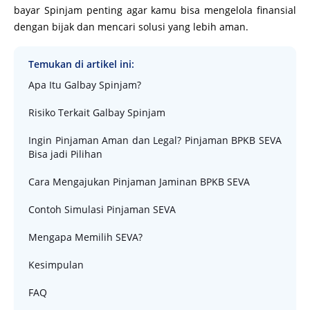
bayar Spinjam penting agar kamu bisa mengelola finansial
dengan bijak dan mencari solusi yang lebih aman.
Temukan di artikel ini:
Apa Itu Galbay Spinjam?
Risiko Terkait Galbay Spinjam
Ingin Pinjaman Aman dan Legal? Pinjaman BPKB SEVA
Bisa jadi Pilihan
Cara Mengajukan Pinjaman Jaminan BPKB SEVA
Contoh Simulasi Pinjaman SEVA
Mengapa Memilih SEVA?
Kesimpulan
FAQ