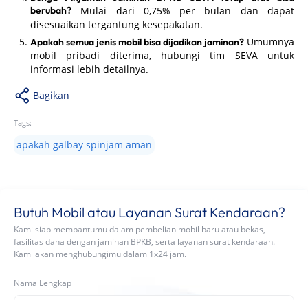
berubah?
Mulai dari 0,75% per bulan dan dapat
disesuaikan tergantung kesepakatan.
Umumnya
Apakah semua jenis mobil bisa dijadikan jaminan?
mobil pribadi diterima, hubungi tim SEVA untuk
informasi lebih detailnya.
Bagikan
Tags:
apakah galbay spinjam aman
Butuh Mobil atau Layanan Surat Kendaraan?
Kami siap membantumu dalam pembelian mobil baru atau bekas,
fasilitas dana dengan jaminan BPKB, serta layanan surat kendaraan.
Kami akan menghubungimu dalam 1x24 jam.
Nama Lengkap