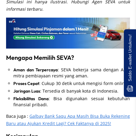
Simulasi ini hanya ilustrasi. Hubungi Agen SEVA untuk
informasi terbaru.
Saldo E-wallet Untukmu!
Mengapa Memilih SEVA?
: SEVA bekerja sama dengan ACC,
Aman dan Terpercaya
mitra pembiayaan resmi yang aman.
: Cukup 30 detik untuk mengisi form online.
Proses Cepat
: Tersedia di banyak kota di Indonesia.
Jaringan Luas
: Bisa digunakan sesuai kebutuhan
Fleksibilitas Dana
finansial pribadi.
Baca juga :
Galbay Bank Saqu Apa Masih Bisa Buka Rekening
Baru atau Ajukan Kredit Lagi? Cek Faktanya di 2025!