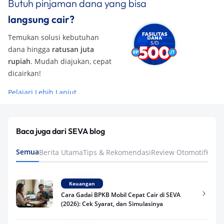
Butuh pinjaman dana yang bisa
langsung cair?
Temukan solusi kebutuhan
dana hingga
ratusan juta
rupiah
. Mudah diajukan, cepat
dicairkan!
Pelajari Lebih Lanjut
Baca juga dari SEVA blog
Semua
Berita Utama
Tips & Rekomendasi
Review Otomotif
Keua
Keuangan
Cara Gadai BPKB Mobil Cepat Cair di SEVA
(2026): Cek Syarat, dan Simulasinya