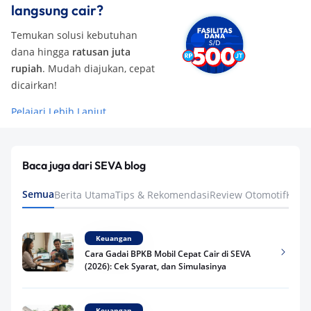
langsung cair?
Temukan solusi kebutuhan
dana hingga
ratusan juta
rupiah
. Mudah diajukan, cepat
dicairkan!
Pelajari Lebih Lanjut
Baca juga dari SEVA blog
Semua
Berita Utama
Tips & Rekomendasi
Review Otomotif
Keua
Keuangan
Cara Gadai BPKB Mobil Cepat Cair di SEVA
(2026): Cek Syarat, dan Simulasinya
Keuangan