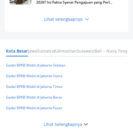
2026? Ini Fakta Syarat Pengajuan yang Perlu
Kamu Tahu
Lihat selengkapnya
Keuangan
Pinjaman Apa Tanpa BI Checking di 2026? Ini
Pilihan Dana Cepat yang Tetap Aman dan
Terpercaya
Kota Besar
Jawa
Sumatra
Kalimantan
Sulawesi
Bali – Nusa Tengga
Keuangan
Telat Bayar Pinjol 2 Hari, Apakah Langsung
Masuk BI Checking? Simak Peraturan
Gadai BPKB Mobil di Jakarta Selatan
Terbarunya di 2026
Gadai BPKB Mobil di Jakarta Utara
Gadai BPKB Mobil di Jakarta Timur
Gadai BPKB Mobil di Jakarta Barat
Gadai BPKB Mobil di Jakarta Pusat
Lihat Selengkapnya