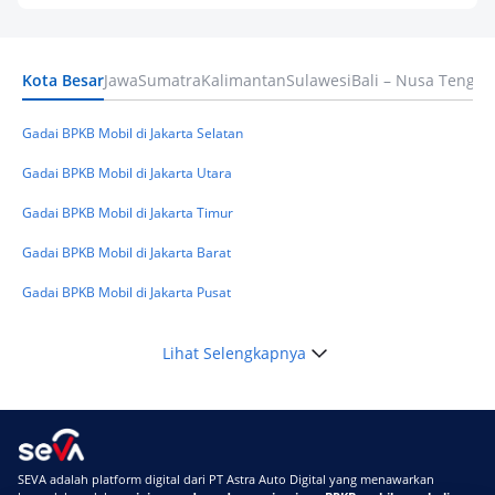
Pilihan Dana Cepat yang Tetap Aman dan
Terpercaya
Kota Besar
Jawa
Sumatra
Kalimantan
Sulawesi
Bali – Nusa Tengga
Keuangan
Telat Bayar Pinjol 2 Hari, Apakah Langsung
Masuk BI Checking? Simak Peraturan
Gadai BPKB Mobil di Jakarta Selatan
Terbarunya di 2026
Gadai BPKB Mobil di Jakarta Utara
Gadai BPKB Mobil di Jakarta Timur
Gadai BPKB Mobil di Jakarta Barat
Gadai BPKB Mobil di Jakarta Pusat
Lihat Selengkapnya
SEVA adalah platform digital dari PT Astra Auto Digital yang menawarkan