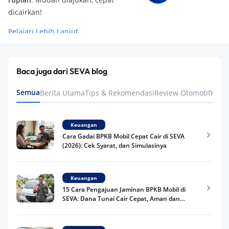
dicairkan!
Pelajari Lebih Lanjut
Baca juga dari SEVA blog
Semua
Berita Utama
Tips & Rekomendasi
Review Otomotif
Keua
Keuangan
Cara Gadai BPKB Mobil Cepat Cair di SEVA
(2026): Cek Syarat, dan Simulasinya
Keuangan
15 Cara Pengajuan Jaminan BPKB Mobil di
SEVA: Dana Tunai Cair Cepat, Aman dan
Praktis