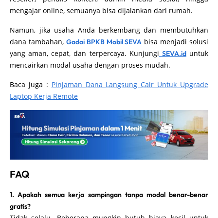
mengajar online, semuanya bisa dijalankan dari rumah.
Namun, jika usaha Anda berkembang dan membutuhkan
dana tambahan,
bisa menjadi solusi
Gadai BPKB Mobil SEVA
yang aman, cepat, dan terpercaya. Kunjungi
untuk
SEVA.id
mencairkan modal usaha dengan proses mudah.
Baca juga :
Pinjaman Dana Langsung Cair Untuk Upgrade
Laptop Kerja Remote
FAQ
1. Apakah semua kerja sampingan tanpa modal benar-benar
gratis?
Tidak selalu. Beberapa mungkin butuh biaya kecil untuk