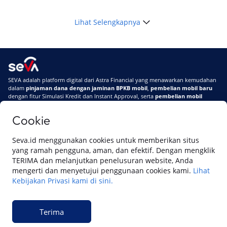
Lihat Selengkapnya
SEVA adalah platform digital dari Astra Financial yang menawarkan kemudahan
dalam
pinjaman dana dengan jaminan BPKB mobil
,
pembelian mobil baru
dengan fitur Simulasi Kredit dan Instant Approval, serta
pembelian mobil
bekas berkualitas
secara online
Cookie
Di SEVA #UrusanMobilSegampangItu
Tentang SEVA
Syarat & Ketentuan
Seva.id menggunakan cookies untuk memberikan situs
Pemberitahuan Privasi
Hubungi Kami
yang ramah pengguna, aman, dan efektif. Dengan mengklik
TERIMA dan melanjutkan penelusuran website, Anda
mengerti dan menyetujui penggunaan cookies kami.
Lihat
Kebijakan Privasi kami di sini.
Website ini dikelola oleh PT Cipta Sedaya Digital Indonesia (CSDI), organisasi
yang tersertifikasi ISO/IEC 27001:2022.
Terima
© 2023 Copyright SEVA