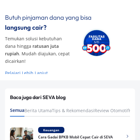
Butuh pinjaman dana yang bisa
langsung cair?
Temukan solusi kebutuhan
dana hingga
ratusan juta
rupiah
. Mudah diajukan, cepat
dicairkan!
Pelajari Lebih Lanjut
Baca juga dari SEVA blog
Semua
Berita Utama
Tips & Rekomendasi
Review Otomotif
Keua
Keuangan
Cara Gadai BPKB Mobil Cepat Cair di SEVA