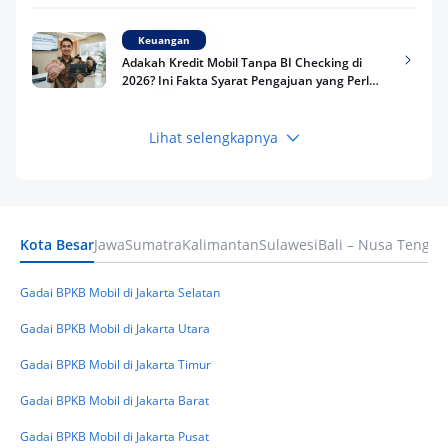
Keuangan
Adakah Kredit Mobil Tanpa BI Checking di
2026? Ini Fakta Syarat Pengajuan yang Perlu
Kamu Tahu
Lihat selengkapnya
Keuangan
Pinjaman Apa Tanpa BI Checking di 2026? Ini
Pilihan Dana Cepat yang Tetap Aman dan
Terpercaya
Kota Besar
Jawa
Sumatra
Kalimantan
Sulawesi
Bali – Nusa Tengga
Keuangan
Telat Bayar Pinjol 2 Hari, Apakah Langsung
Masuk BI Checking? Simak Peraturan
Gadai BPKB Mobil di Jakarta Selatan
Terbarunya di 2026
Gadai BPKB Mobil di Jakarta Utara
Gadai BPKB Mobil di Jakarta Timur
Gadai BPKB Mobil di Jakarta Barat
Gadai BPKB Mobil di Jakarta Pusat