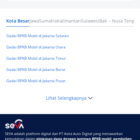
Pilihan Dana Cepat yang Tetap Aman dan
Terpercaya
Kota Besar
Jawa
Sumatra
Kalimantan
Sulawesi
Bali – Nusa Tengga
Keuangan
Telat Bayar Pinjol 2 Hari, Apakah Langsung
Masuk BI Checking? Simak Peraturan
Gadai BPKB Mobil di Jakarta Selatan
Terbarunya di 2026
Gadai BPKB Mobil di Jakarta Utara
Gadai BPKB Mobil di Jakarta Timur
Gadai BPKB Mobil di Jakarta Barat
Gadai BPKB Mobil di Jakarta Pusat
Lihat Selengkapnya
SEVA adalah platform digital dari PT Astra Auto Digital yang menawarkan
kemudahan dalam
pinjaman dana dengan jaminan BPKB mobil
,
pembelian