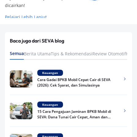
dicairkan!
Pelajari Lebih Lanjut
Baca juga dari SEVA blog
Semua
Berita Utama
Tips & Rekomendasi
Review Otomotif
Keua
Keuangan
Cara Gadai BPKB Mobil Cepat Cair di SEVA
(2026): Cek Syarat, dan Simulasinya
Keuangan
15 Cara Pengajuan Jaminan BPKB Mobil di
SEVA: Dana Tunai Cair Cepat, Aman dan
Praktis
Keuangan