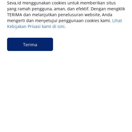
Seva.id menggunakan cookies untuk memberikan situs
yang ramah pengguna, aman, dan efektif. Dengan mengklik
TERIMA dan melanjutkan penelusuran website, Anda
Keuangan
mengerti dan menyetujui penggunaan cookies kami.
Lihat
Cara Gadai BPKB Mobil Cepat Cair di SEVA
Kebijakan Privasi kami di sini.
(2026): Cek Syarat, dan Simulasinya
Terima
Keuangan
15 Cara Pengajuan Jaminan BPKB Mobil di
SEVA: Dana Tunai Cair Cepat, Aman dan
Praktis
Keuangan
Cara Pengajuan Dana Tunai BPKB Mobil
Cepat Cair & Aman di SEVA
Keuangan
Apakah Gadai BPKB Ada BI Checking? Begini
Cara Lembaga Keuangan Mengecek Riwayat
Kredit Kamu di 2026