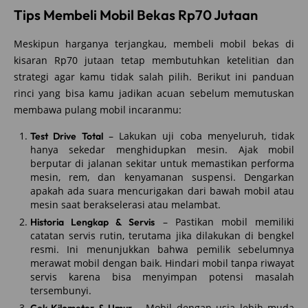
Tips Membeli Mobil Bekas Rp70 Jutaan
Meskipun harganya terjangkau, membeli mobil bekas di
kisaran Rp70 jutaan tetap membutuhkan ketelitian dan
strategi agar kamu tidak salah pilih. Berikut ini panduan
rinci yang bisa kamu jadikan acuan sebelum memutuskan
membawa pulang mobil incaranmu:
– Lakukan uji coba menyeluruh, tidak
Test Drive Total
hanya sekedar menghidupkan mesin. Ajak mobil
berputar di jalanan sekitar untuk memastikan performa
mesin, rem, dan kenyamanan suspensi. Dengarkan
apakah ada suara mencurigakan dari bawah mobil atau
mesin saat berakselerasi atau melambat.
– Pastikan mobil memiliki
Historia Lengkap & Servis
catatan servis rutin, terutama jika dilakukan di bengkel
resmi. Ini menunjukkan bahwa pemilik sebelumnya
merawat mobil dengan baik. Hindari mobil tanpa riwayat
servis karena bisa menyimpan potensi masalah
tersembunyi.
– Mobil dengan usia lebih muda
Cek Kilometer & Umur