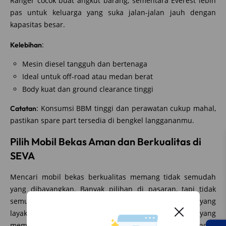
Ranger cocok buat angkut barang, sementara Everest lebih
pas untuk keluarga yang suka jalan-jalan jauh dengan
kapasitas besar.
:
Kelebihan
Mesin diesel tangguh dan bertenaga
Ideal untuk off-road atau medan berat
Body kuat dan ground clearance tinggi
: Konsumsi BBM tinggi dan perawatan cukup mahal,
Catatan
pastikan spare part tersedia di bengkel langgananmu.
Pilih Mobil Bekas Aman dan Berkualitas di
SEVA
Mencari mobil bekas berkualitas memang tidak semudah
yang dibayangkan. Banyak pilihan di pasaran, tapi tidak
semuanya punya rekam jejak yang jelas dan kondisi yang
layak. Di sinilah
hadir sebagai solusi yang
SEVA.id
memberikan rasa aman dan nyaman. Dengan dukungan