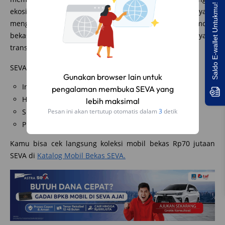
Saldo E-wallet Untukmu!
ekosistem Astra, SEVA menjadi platform digital yang
menghubungkan kamu dengan beragam pilihan mobil
bekas terpercaya, lengkap dengan proses pembelian yang
transparan dan profesional.
SEVA.id dipercaya banyak pembeli karena menawarkan:
Gunakan browser lain untuk
Inspeksi ketat & jaminan kualitas untuk mobil bekas
pengalaman membuka SEVA yang
Harga kompetitif
lebih maksimal
Simulasi kredit fleksibel lewat
kalkulator kredit SEVA
Pesan ini akan tertutup otomatis dalam
2
detik
Proses beli yang aman, mudah, dan didukung Astra
Kamu bisa cek langsung koleksi mobil bekas Rp70 jutaan
SEVA di
Katalog Mobil Bekas SEVA.