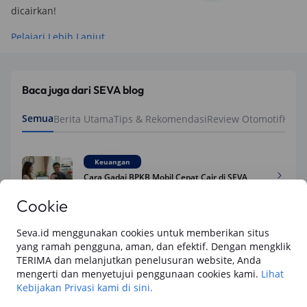
dicairkan!
Pelajari Lebih Lanjut
Baca juga dari SEVA blog
Semua
Berita Utama
Tips & Rekomendasi
Review Otomotif
Keua
Keuangan
Cara Gadai BPKB Mobil Cepat Cair di SEVA
(2026): Cek Syarat, dan Simulasinya
Cookie
Seva.id menggunakan cookies untuk memberikan situs
Keuangan
yang ramah pengguna, aman, dan efektif. Dengan mengklik
15 Cara Pengajuan Jaminan BPKB Mobil di
TERIMA dan melanjutkan penelusuran website, Anda
SEVA: Dana Tunai Cair Cepat, Aman dan
mengerti dan menyetujui penggunaan cookies kami.
Praktis
Lihat
Kebijakan Privasi kami di sini.
Keuangan