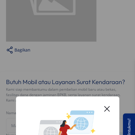
Bagikan
Butuh Mobil atau Layanan Surat Kendaraan?
Kami siap membantumu dalam pembelian mobil baru atau bekas,
fasilitas dana dengan jaminan BPKB, serta layanan surat kendaraan.
Kami akan menghubungimu dalam 1x24 jam.
Nama Lengkap