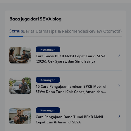
Baca juga dari SEVA blog
Semua
Berita Utama
Tips & Rekomendasi
Review Otomotif
Keua
Keuangan
Cara Gadai BPKB Mobil Cepat Cair di SEVA
(2026): Cek Syarat, dan Simulasinya
Keuangan
15 Cara Pengajuan Jaminan BPKB Mobil di
SEVA: Dana Tunai Cair Cepat, Aman dan
Praktis
Keuangan
Cara Pengajuan Dana Tunai BPKB Mobil
Cepat Cair & Aman di SEVA