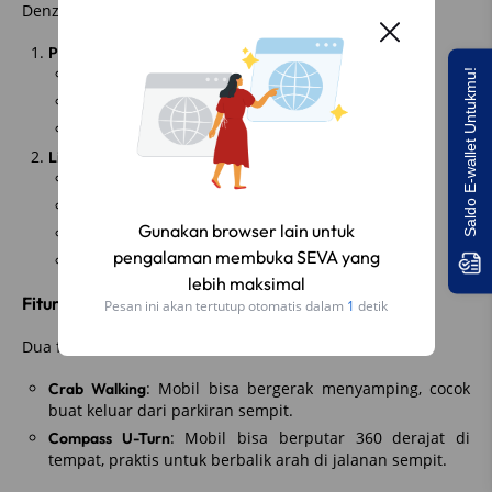
Denza Z9 GT hadir dalam dua pilihan:
Plug-in Hybrid (PHEV)
Mesin bensin 2.0L + tiga motor listrik
Saldo E-wallet Untukmu!
Tenaga total hingga 858 hp
Jarak tempuh gabungan bisa mencapai 1.100 km
Listrik Murni (BEV)
Tiga motor listrik
Total tenaga 952 hp
Akselerasi 0–100 km/jam hanya 3,4 detik
Jarak tempuh hingga 630 km
Fitur Unik
Dua fitur canggih yang jarang ditemukan di mobil lain:
: Mobil bisa bergerak menyamping, cocok
Crab Walking
buat keluar dari parkiran sempit.
: Mobil bisa berputar 360 derajat di
Compass U-Turn
tempat, praktis untuk berbalik arah di jalanan sempit.