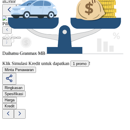
Interior
Pilihan Warna
Daihatsu Granmax MB
Klik Simulasi Kredit untuk dapatkan
!
1 promo
Minta Penawaran
Ringkasan
Spesifikasi
Harga
Kredit