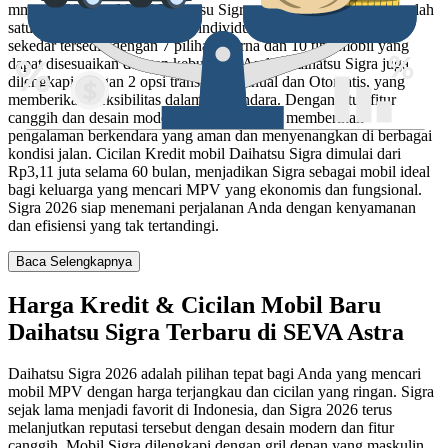
mm x 1600 mm. Mobil Daihatsu Sigra . di Indonesia, menjadi salah
satu mobil yang diminati bagi individu maupun keluarga. Tidak
sekedar tersedia dengan 7 pilihan warna dan 10 tipe mobil yang
dapat disesuaikan dengan kebutuhan Anda, Daihatsu Sigra juga
dilengkapi dengan 2 opsi transmisi Manual dan Otomatis, yang
memberikan fleksibilitas dalam berkendara. Dengan fitur-fitur
canggih dan desain modern, Daihatsu Sigra memberikan
pengalaman berkendara yang aman dan menyenangkan di berbagai
kondisi jalan. Cicilan Kredit mobil Daihatsu Sigra dimulai dari
Rp3,11 juta selama 60 bulan, menjadikan Sigra sebagai mobil ideal
bagi keluarga yang mencari MPV yang ekonomis dan fungsional.
Sigra 2026 siap menemani perjalanan Anda dengan kenyamanan
dan efisiensi yang tak tertandingi.
Baca Selengkapnya
Harga Kredit & Cicilan Mobil Baru
Daihatsu Sigra Terbaru di SEVA Astra
Daihatsu Sigra 2026 adalah pilihan tepat bagi Anda yang mencari
mobil MPV dengan harga terjangkau dan cicilan yang ringan. Sigra
sejak lama menjadi favorit di Indonesia, dan Sigra 2026 terus
melanjutkan reputasi tersebut dengan desain modern dan fitur
canggih. Mobil Sigra dilengkapi dengan gril depan yang maskulin