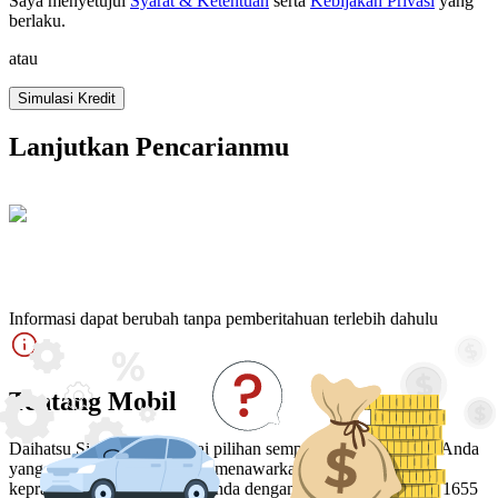
Saya menyetujui
Syarat & Ketentuan
serta
Kebijakan Privasi
yang
berlaku
.
atau
Simulasi Kredit
Lanjutkan Pencarianmu
Informasi dapat berubah tanpa pemberitahuan terlebih dahulu
Tentang Mobil
Daihatsu Sigra hadir sebagai pilihan sempurna bagi Keluarga Anda
yang mencari 7 Seater MPV, menawarkan kenyamanan dan
kepraktisan untuk keluarga Anda dengan dimensi 4110 mm x 1655