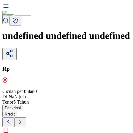
undefined undefined undefined
Rp
Cicilan per bulan
0
DP
NaN
juta
Tenor
5
Tahun
Deskripsi
Kredit