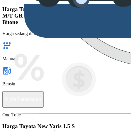
Harga Toyota New Yaris 1.5 S
M/T GR SPORT 3 Airbags
Bitone
Harga sedang diperbarui
Manual
Bensin
Minta Penawaran
One Tone
Harga Toyota New Yaris 1.5 S