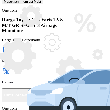
Masukkan Informasi Mobil
One Tone
Harga Toyota New Yaris 1.5 S
M/T GR SPORT 3 Airbags
Monotone
Harga sedang diperbarui
Manual
Bensin
Minta Penawaran
One Tone