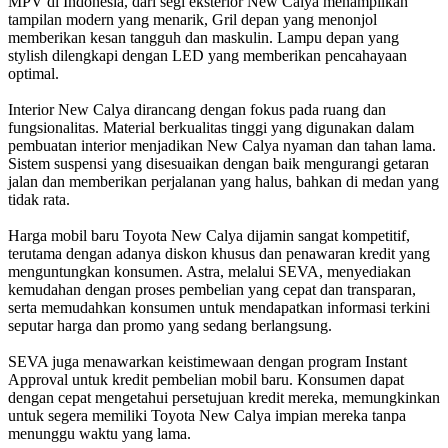
MPV di Indonesia, dari segi eksterior New Calya menampilkan
tampilan modern yang menarik, Gril depan yang menonjol
memberikan kesan tangguh dan maskulin. Lampu depan yang
stylish dilengkapi dengan LED yang memberikan pencahayaan
optimal.
Interior New Calya dirancang dengan fokus pada ruang dan
fungsionalitas. Material berkualitas tinggi yang digunakan dalam
pembuatan interior menjadikan New Calya nyaman dan tahan lama.
Sistem suspensi yang disesuaikan dengan baik mengurangi getaran
jalan dan memberikan perjalanan yang halus, bahkan di medan yang
tidak rata.
Harga mobil baru Toyota New Calya dijamin sangat kompetitif,
terutama dengan adanya diskon khusus dan penawaran kredit yang
menguntungkan konsumen. Astra, melalui SEVA, menyediakan
kemudahan dengan proses pembelian yang cepat dan transparan,
serta memudahkan konsumen untuk mendapatkan informasi terkini
seputar harga dan promo yang sedang berlangsung.
SEVA juga menawarkan keistimewaan dengan program Instant
Approval untuk kredit pembelian mobil baru. Konsumen dapat
dengan cepat mengetahui persetujuan kredit mereka, memungkinkan
untuk segera memiliki Toyota New Calya impian mereka tanpa
menunggu waktu yang lama.